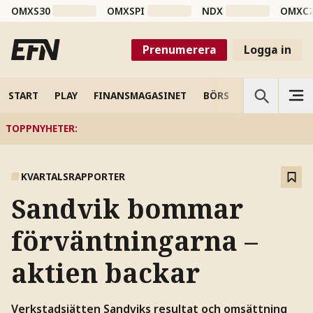
OMXS30
OMXSPI
NDX
OMXC
Prenumerera
Logga in
START
PLAY
FINANSMAGASINET
BÖRS
VETENSKAP
TOPPNYHETER
:
KVARTALSRAPPORTER
Sandvik bommar
förväntningarna –
aktien backar
Verkstadsjätten Sandviks resultat och omsättning