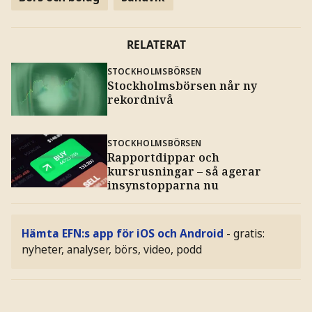
RELATERAT
STOCKHOLMSBÖRSEN
Stockholmsbörsen når ny
rekordnivå
STOCKHOLMSBÖRSEN
Rapportdippar och
kursrusningar – så agerar
insynstopparna nu
Hämta EFN:s app för iOS och Android
- gratis:
nyheter, analyser, börs, video, podd