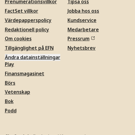
Prenumerationsvillkor
Tipsa oss
FactSet villkor
Jobba hos oss
Värdepapperspolicy
Kundservice
Redaktionell policy
Medarbetare
Om cookies
Pressrum
Tillgänglighet på EFN
Nyhetsbrev
Ändra datainställningar
Play
Finansmagasinet
Börs
Vetenskap
Bok
Podd