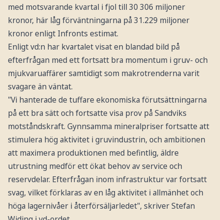
med motsvarande kvartal i fjol till 30 306 miljoner
kronor, här låg förväntningarna på 31.229 miljoner
kronor enligt Infronts estimat.
Enligt vd:n har kvartalet visat en blandad bild på
efterfrågan med ett fortsatt bra momentum i gruv- och
mjukvaruaffärer samtidigt som makrotrenderna varit
svagare än väntat.
"Vi hanterade de tuffare ekonomiska förutsättningarna
på ett bra sätt och fortsatte visa prov på Sandviks
motståndskraft. Gynnsamma mineralpriser fortsatte att
stimulera hög aktivitet i gruvindustrin, och ambitionen
att maximera produktionen med befintlig, äldre
utrustning medför ett ökat behov av service och
reservdelar. Efterfrågan inom infrastruktur var fortsatt
svag, vilket förklaras av en låg aktivitet i allmänhet och
höga lagernivåer i återförsäljarledet", skriver Stefan
Widing i vd-ordet.