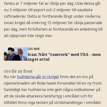
Yanbu är 7 miljoner fat av råolja per dag. Utav dessa går
nu 5 miljoner till export och 2 miljoner till saudiska
raffinaderier. Detta är fortfarande långt under nivåerna
innan kriget då omkring 15 miljoner fat råolja passerade
per dag, men förbifarten är fortfarande en anledning till
att oljepriset inte stigit mer.
LÄS MER
Iran: Nått ”ramverk” med USA – men
inget avtal
Oro för ny front
Nu när
huthierna går in i kriget
finns det en oro på
oljemarknaden att Röda havet förvandlas till en ny front.
Samtidigt har huthierna inte gett några indikationer på
att de skulle attackera tankfartyg i området och för
tillfället finns inga tecken på stridshandlingar i området.