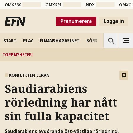
OMXS30
OMXSPI
NDX
OMXC
Prenumerera
Logga in
START
PLAY
FINANSMAGASINET
BÖRS
VETENSKAP
TOPPNYHETER
:
KONFLIKTEN I IRAN
Saudiarabiens
rörledning har nått
sin fulla kapacitet
Saudiarabiens avgörande öst-västliga rörledning,