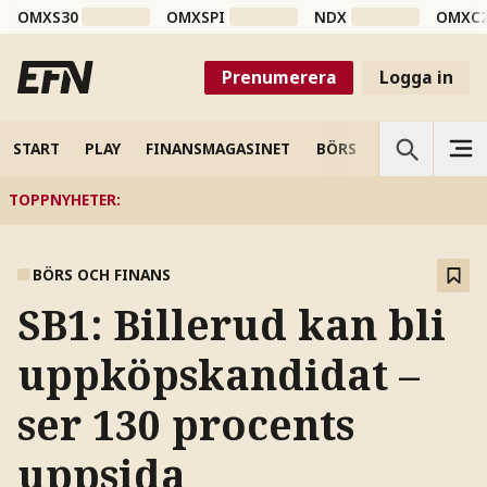
OMXS30
OMXSPI
NDX
OMXC
Prenumerera
Logga in
START
PLAY
FINANSMAGASINET
BÖRS
VETENSKAP
TOPPNYHETER
:
BÖRS OCH FINANS
SB1: Billerud kan bli
uppköpskandidat –
ser 130 procents
uppsida