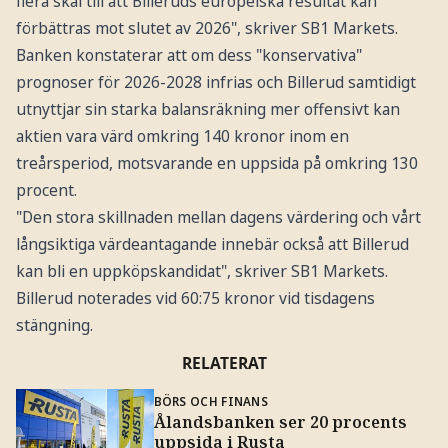
flera skäl till att Billeruds europeiska resultat kan
förbättras mot slutet av 2026", skriver SB1 Markets.
Banken konstaterar att om dess "konservativa"
prognoser för 2026-2028 infrias och Billerud samtidigt
utnyttjar sin starka balansräkning mer offensivt kan
aktien vara värd omkring 140 kronor inom en
treårsperiod, motsvarande en uppsida på omkring 130
procent.
"Den stora skillnaden mellan dagens värdering och vårt
långsiktiga värdeantagande innebär också att Billerud
kan bli en uppköpskandidat", skriver SB1 Markets.
Billerud noterades vid 60:75 kronor vid tisdagens
stängning.
RELATERAT
BÖRS OCH FINANS
Ålandsbanken ser 20 procents
uppsida i Rusta