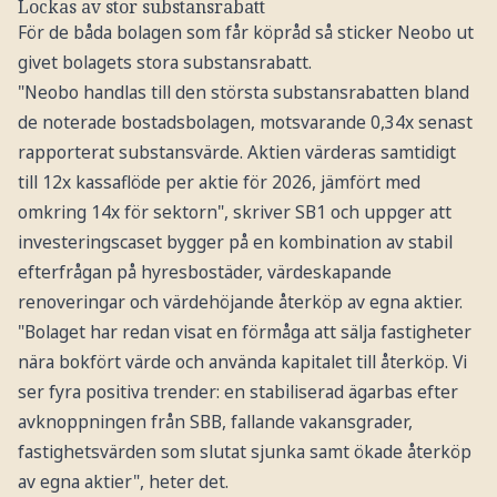
Lockas av stor substansrabatt
För de båda bolagen som får köpråd så sticker Neobo ut
givet bolagets stora substansrabatt.
"Neobo handlas till den största substansrabatten bland
de noterade bostadsbolagen, motsvarande 0,34x senast
rapporterat substansvärde. Aktien värderas samtidigt
till 12x kassaflöde per aktie för 2026, jämfört med
omkring 14x för sektorn", skriver SB1 och uppger att
investeringscaset bygger på en kombination av stabil
efterfrågan på hyresbostäder, värdeskapande
renoveringar och värdehöjande återköp av egna aktier.
"Bolaget har redan visat en förmåga att sälja fastigheter
nära bokfört värde och använda kapitalet till återköp. Vi
ser fyra positiva trender: en stabiliserad ägarbas efter
avknoppningen från SBB, fallande vakansgrader,
fastighetsvärden som slutat sjunka samt ökade återköp
av egna aktier", heter det.