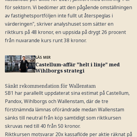
för sektorn. Vi bedömer att den pågående omställningen
av fastighetsportföljen inte fullt ut återspeglas i
värderingen", skriver analyshuset som sätter en
riktkurs på 48 kronor, en uppsida på drygt 26 procent
från nuvarande kurs runt 38 kronor.
LÄS MER
Castellum-affär "helt i linje" med
Wihlborgs strategi
Sänkt rekommendation för Wallenstam
SB1 har parallellt uppdaterat sina estimat på Castellum,
Pandox, Wihlborgs och Wallenstam, där de tre
förstnämnda lämnas oförändrade medan Wallenstam
sänks till neutral från köp samtidigt som riktkursen
skruvas ned till 40 från 50 kronor.
Riktkursen motsvarar 20x kassaflöde per aktie räknat på