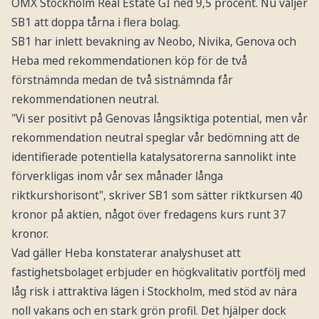
OMX Stockholm Real Estate GI ned 9,5 procent. Nu väljer
SB1 att doppa tårna i flera bolag.
SB1 har inlett bevakning av Neobo, Nivika, Genova och
Heba med rekommendationen köp för de två
förstnämnda medan de två sistnämnda får
rekommendationen neutral.
"Vi ser positivt på Genovas långsiktiga potential, men vår
rekommendation neutral speglar vår bedömning att de
identifierade potentiella katalysatorerna sannolikt inte
förverkligas inom vår sex månader långa
riktkurshorisont", skriver SB1 som sätter riktkursen 40
kronor på aktien, något över fredagens kurs runt 37
kronor.
Vad gäller Heba konstaterar analyshuset att
fastighetsbolaget erbjuder en högkvalitativ portfölj med
låg risk i attraktiva lägen i Stockholm, med stöd av nära
noll vakans och en stark grön profil. Det hjälper dock