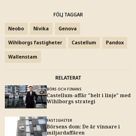
FÖLJ TAGGAR
Neobo
Nivika
Genova
Wihlborgs fastigheter
Castellum
Pandox
Wallenstam
RELATERAT
BÖRS OCH FINANS
Castellum-affär "helt i linje" med
Wihlborgs strategi
FASTIGHETER
Börsens dom: De är vinnare i
miljardaffären