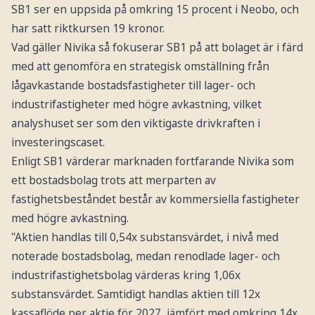
SB1 ser en uppsida på omkring 15 procent i Neobo, och
har satt riktkursen 19 kronor.
Vad gäller Nivika så fokuserar SB1 på att bolaget är i färd
med att genomföra en strategisk omställning från
lågavkastande bostadsfastigheter till lager- och
industrifastigheter med högre avkastning, vilket
analyshuset ser som den viktigaste drivkraften i
investeringscaset.
Enligt SB1 värderar marknaden fortfarande Nivika som
ett bostadsbolag trots att merparten av
fastighetsbeståndet består av kommersiella fastigheter
med högre avkastning.
"Aktien handlas till 0,54x substansvärdet, i nivå med
noterade bostadsbolag, medan renodlade lager- och
industrifastighetsbolag värderas kring 1,06x
substansvärdet. Samtidigt handlas aktien till 12x
kassaflöde per aktie för 2027, jämfört med omkring 14x