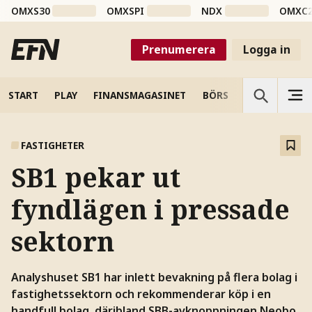
OMXS30
OMXSPI
NDX
OMXC
Prenumerera
Logga in
START
PLAY
FINANSMAGASINET
BÖRS
VETENSKAP
FASTIGHETER
SB1 pekar ut
fyndlägen i pressade
sektorn
Analyshuset SB1 har inlett bevakning på flera bolag i
fastighetssektorn och rekommenderar köp i en
handfull bolag, däribland SBB-avknoppningen Neobo.