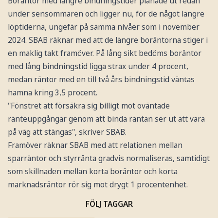
Boräntor med längre bindningstider planade ut redan
under sensommaren och ligger nu, för de något längre
löptiderna, ungefär på samma nivåer som i november
2024. SBAB räknar med att de längre boräntorna stiger i
en maklig takt framöver. På lång sikt bedöms boräntor
med lång bindningstid ligga strax under 4 procent,
medan räntor med en till två års bindningstid väntas
hamna kring 3,5 procent.
"Fönstret att försäkra sig billigt mot oväntade
ränteuppgångar genom att binda räntan ser ut att vara
på väg att stängas", skriver SBAB.
Framöver räknar SBAB med att relationen mellan
sparräntor och styrränta gradvis normaliseras, samtidigt
som skillnaden mellan korta boräntor och korta
marknadsräntor rör sig mot drygt 1 procentenhet.
FÖLJ TAGGAR