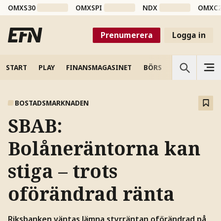
OMXS30
OMXSPI
NDX
OMXC
Prenumerera
Logga in
START
PLAY
FINANSMAGASINET
BÖRS
VETENSKAP
BOSTADSMARKNADEN
SBAB:
Bolåneräntorna kan
stiga – trots
oförändrad ränta
Riksbanken väntas lämna styrräntan oförändrad på