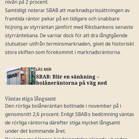
nivån på 2 procent.
Samtidigt noterar SBAB att marknadsprissättningen av
framtida räntor pekar på en tidigare och snabbare
höjning av styrräntan jämfört med Riksbankens senaste
styrräntebana. De varnar dock för att dra långtgående
slutsatser utifrån terminsmarknaden, givet de historiskt
stora skiften som förekommit i marknadsräntorna.
LÄS MER
SBAB: Blir en sänkning –
bolåneräntorna på väg ned
Väntas stiga långsamt
Den rörliga bolåneräntan bottnade i november på i
genomsnitt 2,6 procent. Enligt SBAB:s bedömning väntas
de rörliga räntorna därefter stiga mycket långsamt
under det kommande året.