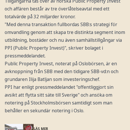
Tillgångarna tas över av norska Public Property Invest
och affären består av tre överlåtelseavtal med ett
totalvärde på 32 miljarder kronor.
"Med denna transaktion fullbordas SBB:s strategi för
omvandling genom att skapa tre distinkta segment inom
utbildning, bostäder och nu även samhällstillgångar via
PPI (Public Property Invest)", skriver bolaget i
pressmeddelandet.
Public Property Invest, noterat på Oslobörsen, är en
avknoppning från SBB med den tidigare SBB-vd:n och
grundaren Ilija Batljan som investeringschef.
PPI har enligt pressmeddelandet "offentliggjort sin
avsikt att flytta sitt säte till Sverige" och ansöka om
notering på Stockholmsbörsen samtidigt som man
behåller en sekundär notering i Oslo.
LÄS MER