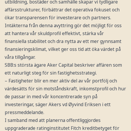
utbildning, bostäder och samhälle skapar vi tydligare
affärsstrukturer, förbättrar det operativa fokuset och
ökar transparensen för investerare och partners.
Intäkterna från denna avyttring gör det möjligt för oss
att hantera vår skuldprofil effektivt, stärka vår
finansiella stabilitet och dra nytta av ett mer gynnsamt
finansieringsklimat, vilket ger oss tid att öka värdet på
våra tillgångar.
SBB:s största ägare Aker Capital beskriver affären som
ett naturligt steg för sin fastighetsstrategi.
– Fastigheter blir en mer aktiv del av vår portfölj och
värdesätts för sin motståndskraft, inkomstprofil och hur
de passar in med vår koncentrerade syn på
investeringar, säger Akers vd Øyvind Eriksen i ett
pressmeddelande.
I samband med att planerna offentliggjordes
uppgraderade ratinginstitutet Fitch kreditbetyget för