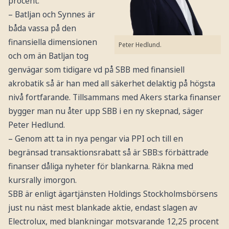
procent.
– Batljan och Synnes är
båda vassa på den
finansiella dimensionen
Peter Hedlund.
och om än Batljan tog
genvägar som tidigare vd på SBB med finansiell
akrobatik så är han med all säkerhet delaktig på högsta
nivå fortfarande. Tillsammans med Akers starka finanser
bygger man nu åter upp SBB i en ny skepnad, säger
Peter Hedlund.
– Genom att ta in nya pengar via PPI och till en
begränsad transaktionsrabatt så är SBB:s förbättrade
finanser dåliga nyheter för blankarna. Räkna med
kursrally imorgon.
SBB är enligt ägartjänsten Holdings Stockholmsbörsens
just nu näst mest blankade aktie, endast slagen av
Electrolux, med blankningar motsvarande 12,25 procent