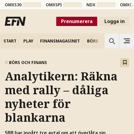
OMXS30
OMXSPI
NDX
OMXC
Prenumerera
Logga in
START
PLAY
FINANSMAGASINET
BÖRS
VETENSKAP
BÖRS OCH FINANS
Analytikern: Räkna
med rally – dåliga
nyheter för
blankarna
SBB har ingått tre avtal om att överlåta sin