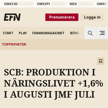
OMXS30
OMXSPI
NDX
OMXC
Prenumerera
Logga in
START
PLAY
FINANSMAGASINET
BÖRS
VETENSKAP
TOPPNYHETER
:
SCB: PRODUKTION I
NÄRINGSLIVET +1,6%
I AUGUSTI JMF JULI