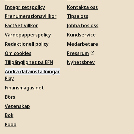
Integritetspolicy
Kontakta oss
Prenumerationsvillkor
Tipsa oss
FactSet villkor
Jobba hos oss
Värdepapperspolicy
Kundservice
Redaktionell policy
Medarbetare
Om cookies
Pressrum
Tillgänglighet på EFN
Nyhetsbrev
Ändra datainställningar
Play
Finansmagasinet
Börs
Vetenskap
Bok
Podd