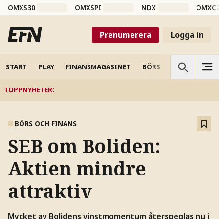
OMXS30
OMXSPI
NDX
OMXC
Prenumerera
Logga in
START
PLAY
FINANSMAGASINET
BÖRS
VETENSKAP
TOPPNYHETER
:
BÖRS OCH FINANS
SEB om Boliden:
Aktien mindre
attraktiv
Mycket av Bolidens vinstmomentum återspeglas nu i