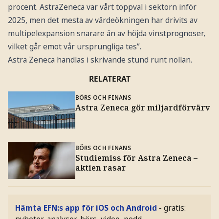
procent. AstraZeneca var vårt toppval i sektorn inför
2025, men det mesta av värdeökningen har drivits av
multipelexpansion snarare än av höjda vinstprognoser,
vilket går emot vår ursprungliga tes”.
Astra Zeneca handlas i skrivande stund runt nollan.
RELATERAT
BÖRS OCH FINANS
Astra Zeneca gör miljardförvärv
BÖRS OCH FINANS
Studiemiss för Astra Zeneca –
aktien rasar
Hämta EFN:s app för iOS och Android
- gratis:
nyheter, analyser, börs, video, podd