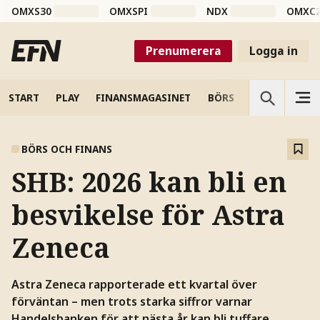
OMXS30
OMXSPI
NDX
OMXC
Prenumerera
Logga in
START
PLAY
FINANSMAGASINET
BÖRS
VETENSKAP
BÖRS OCH FINANS
SHB: 2026 kan bli en
besvikelse för Astra
Zeneca
Astra Zeneca rapporterade ett kvartal över
förväntan – men trots starka siffror varnar
Handelsbanken för att nästa år kan bli tuffare.