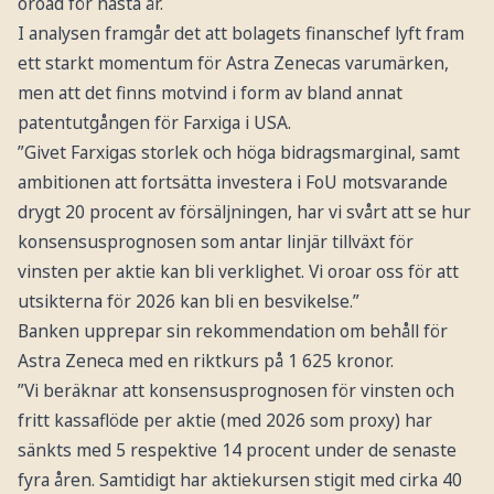
oroad för nästa år.
I analysen framgår det att bolagets finanschef lyft fram
ett starkt momentum för Astra Zenecas varumärken,
men att det finns motvind i form av bland annat
patentutgången för Farxiga i USA.
”Givet Farxigas storlek och höga bidragsmarginal, samt
ambitionen att fortsätta investera i FoU motsvarande
drygt 20 procent av försäljningen, har vi svårt att se hur
konsensusprognosen som antar linjär tillväxt för
vinsten per aktie kan bli verklighet. Vi oroar oss för att
utsikterna för 2026 kan bli en besvikelse.”
Banken upprepar sin rekommendation om behåll för
Astra Zeneca med en riktkurs på 1 625 kronor.
”Vi beräknar att konsensusprognosen för vinsten och
fritt kassaflöde per aktie (med 2026 som proxy) har
sänkts med 5 respektive 14 procent under de senaste
fyra åren. Samtidigt har aktiekursen stigit med cirka 40