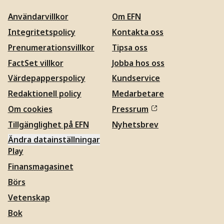
Användarvillkor
Om EFN
Integritetspolicy
Kontakta oss
Prenumerationsvillkor
Tipsa oss
FactSet villkor
Jobba hos oss
Värdepapperspolicy
Kundservice
Redaktionell policy
Medarbetare
Om cookies
Pressrum
Tillgänglighet på EFN
Nyhetsbrev
Ändra datainställningar
Play
Finansmagasinet
Börs
Vetenskap
Bok