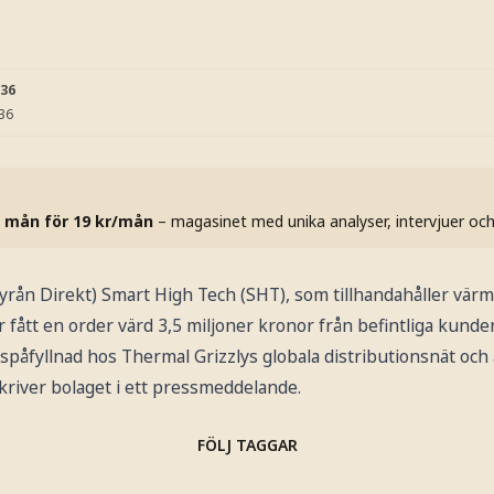
:36
:36
 mån för 19 kr/mån
– magasinet med unika analyser, intervjuer oc
n Direkt) Smart High Tech (SHT), som tillhandahåller vär
r fått en order värd 3,5 miljoner kronor från befintliga kunde
påfyllnad hos Thermal Grizzlys globala distributionsnät och ä
kriver bolaget i ett pressmeddelande.
FÖLJ TAGGAR