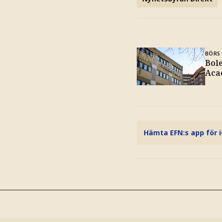
BÖRS 
Bole
Aca
Hämta EFN:s app för 