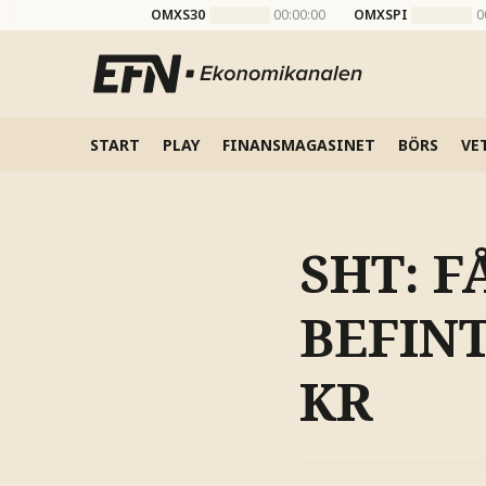
OMXS30
00:00:00
OMXSPI
0
START
PLAY
FINANSMAGASINET
BÖRS
VE
SHT: 
BEFIN
KR