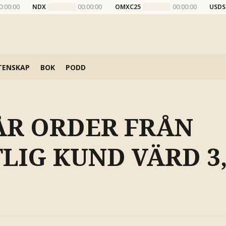
0:00:00
NDX
00:00:00
OMXC25
00:00:00
USDS
TENSKAP
BOK
PODD
FÅR ORDER FRÅN
TLIG KUND VÄRD 3