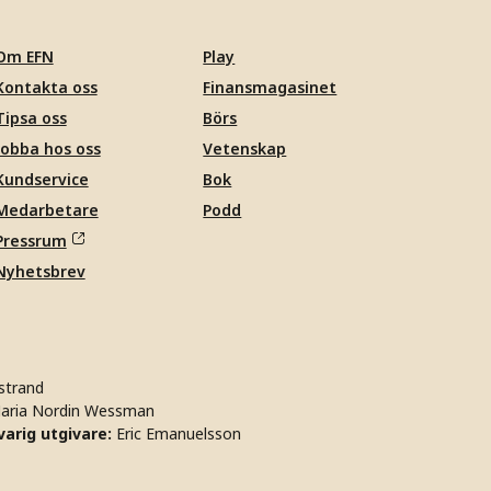
Om EFN
Play
Kontakta oss
Finansmagasinet
Tipsa oss
Börs
Jobba hos oss
Vetenskap
Kundservice
Bok
Medarbetare
Podd
Pressrum
Nyhetsbrev
strand
aria Nordin Wessman
arig utgivare:
Eric Emanuelsson