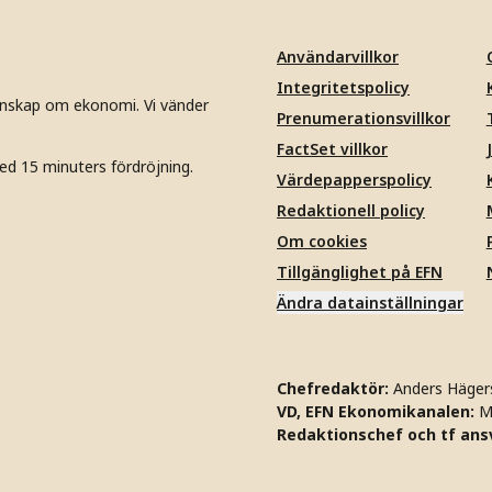
Användarvillkor
Integritetspolicy
unskap om ekonomi. Vi vänder
Prenumerationsvillkor
FactSet villkor
ed 15 minuters fördröjning.
Värdepapperspolicy
Redaktionell policy
Om cookies
Tillgänglighet på EFN
Ändra datainställningar
Chefredaktör:
Anders Häger
VD, EFN Ekonomikanalen:
M
Redaktionschef och tf ansv