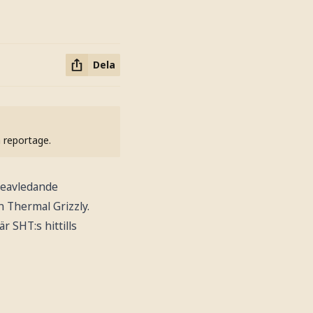
Dela
h reportage.
meavledande
n Thermal Grizzly.
r SHT:s hittills