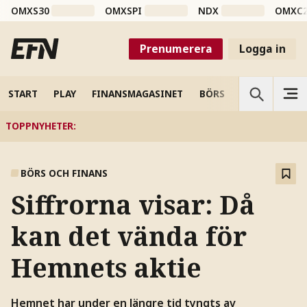
OMXS30
OMXSPI
NDX
OMXC
Prenumerera
Logga in
START
PLAY
FINANSMAGASINET
BÖRS
VETENSKAP
TOPPNYHETER
:
BÖRS OCH FINANS
Siffrorna visar: Då
kan det vända för
Hemnets aktie
Hemnet har under en längre tid tyngts av