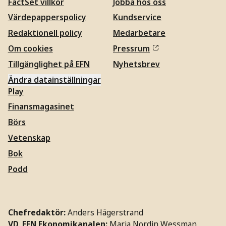
FactSet villkor
Jobba hos oss
Värdepapperspolicy
Kundservice
Redaktionell policy
Medarbetare
Om cookies
Pressrum
Tillgänglighet på EFN
Nyhetsbrev
Ändra datainställningar
Play
Finansmagasinet
Börs
Vetenskap
Bok
Podd
Chefredaktör:
Anders Hägerstrand
VD, EFN Ekonomikanalen:
Maria Nordin Wessman