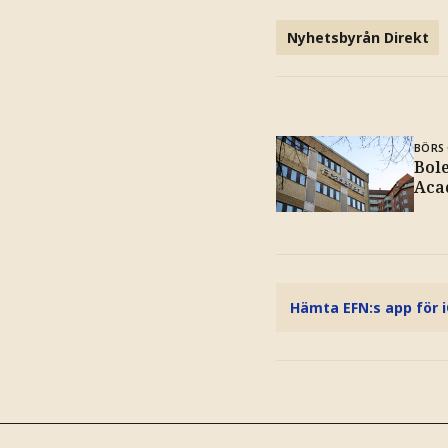
Nyhetsbyrån Direkt
BÖRS 
Bole
Aca
Hämta EFN:s app för 