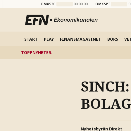
OMXS30
00:00:00
OMXSPI
0
START
PLAY
FINANSMAGASINET
BÖRS
VE
TOPPNYHETER
:
SINCH
BOLAG
Nyhetsbyrån Direkt