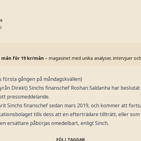
59
9
 mån för 19 kr/mån
– magasinet med unika analyser, intervjuer oc
s första gången på måndagskvällen)
 Direkt) Sinchs finanschef Roshan Saldanha har beslutat a
 ett pressmeddelande.
rit Sinchs finanschef sedan mars 2019, och kommer att fortsä
onsbolaget tills dess att en efterträdare tillträtt, eller som 
 en ersättare påbörjas omedelbart, enligt Sinch.
FÖLJ TAGGAR