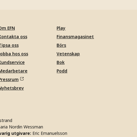
Om EFN
Play
Kontakta oss
Finansmagasinet
Tipsa oss
Börs
Jobba hos oss
Vetenskap
Kundservice
Bok
Medarbetare
Podd
Pressrum
Nyhetsbrev
strand
aria Nordin Wessman
arig utgivare:
Eric Emanuelsson