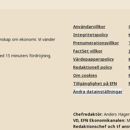
Användarvillkor
Integritetspolicy
unskap om ekonomi. Vi vänder
Prenumerationsvillkor
FactSet villkor
ed 15 minuters fördröjning.
Värdepapperspolicy
Redaktionell policy
Om cookies
Tillgänglighet på EFN
Ändra datainställningar
Chefredaktör:
Anders Häger
VD, EFN Ekonomikanalen:
M
Redaktionschef och tf ansv