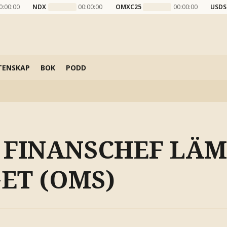
0:00:00
NDX
00:00:00
OMXC25
00:00:00
USDS
TENSKAP
BOK
PODD
: FINANSCHEF LÄ
ET (OMS)