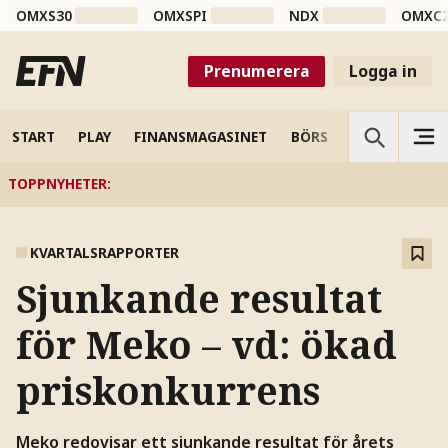
OMXS30
OMXSPI
NDX
OMXC
Prenumerera
Logga in
START
PLAY
FINANSMAGASINET
BÖRS
VETENSKAP
TOPPNYHETER
:
KVARTALSRAPPORTER
Sjunkande resultat
för Meko – vd: ökad
priskonkurrens
Meko redovisar ett sjunkande resultat för årets