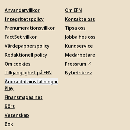
Användarvillkor
Om EFN
Integritetspolicy
Kontakta oss
Prenumerationsvillkor
Tipsa oss
FactSet villkor
Jobba hos oss
Värdepapperspolicy
Kundservice
Redaktionell policy
Medarbetare
Om cookies
Pressrum
Tillgänglighet på EFN
Nyhetsbrev
Ändra datainställningar
Play
Finansmagasinet
Börs
Vetenskap
Bok