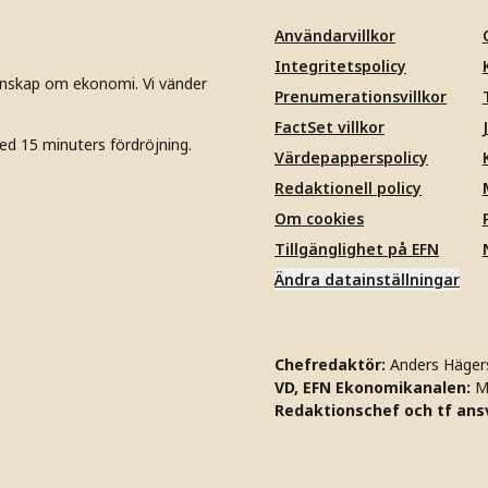
Användarvillkor
Integritetspolicy
unskap om ekonomi. Vi vänder
Prenumerationsvillkor
FactSet villkor
ed 15 minuters fördröjning.
Värdepapperspolicy
Redaktionell policy
Om cookies
Tillgänglighet på EFN
Ändra datainställningar
Chefredaktör:
Anders Häger
VD, EFN Ekonomikanalen:
M
Redaktionschef och tf ansv