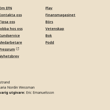
Om EFN
Play
Kontakta oss
Finansmagasinet
Tipsa oss
Börs
Jobba hos oss
Vetenskap
Kundservice
Bok
Medarbetare
Podd
Pressrum
Nyhetsbrev
strand
aria Nordin Wessman
arig utgivare:
Eric Emanuelsson