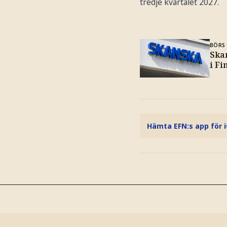
tredje kvartalet 2027.
BÖRS 
Ska
i Fi
Hämta EFN:s app för 