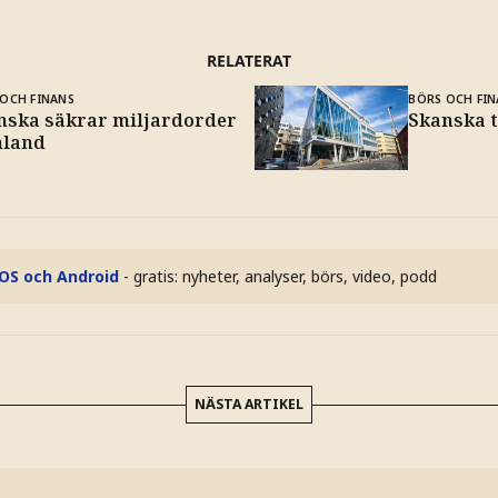
RELATERAT
OCH FINANS
BÖRS OCH FIN
nska säkrar miljardorder
Skanska 
nland
iOS och Android
- gratis: nyheter, analyser, börs, video, podd
NÄSTA ARTIKEL