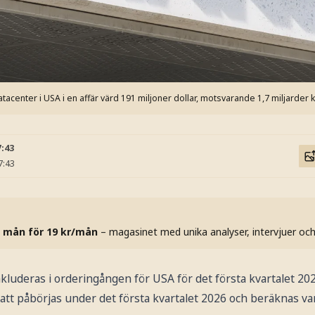
atacenter i USA i en affär värd 191 miljoner dollar, motsvarande 1,7 miljarder 
7:43
7:43
 mån för 19 kr/mån
– magasinet med unika analyser, intervjuer oc
uderas i orderingången för USA för det första kvartalet 202
t påbörjas under det första kvartalet 2026 och beräknas var