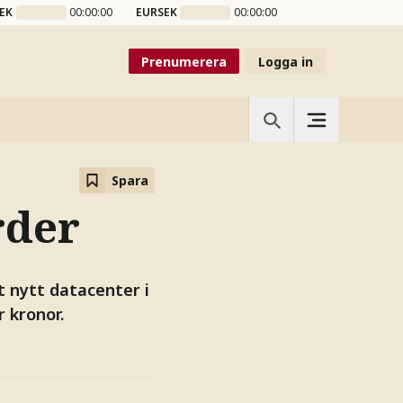
EK
00:00:00
EURSEK
00:00:00
Prenumerera
Logga in
Spara
rder
t nytt datacenter i
r kronor.