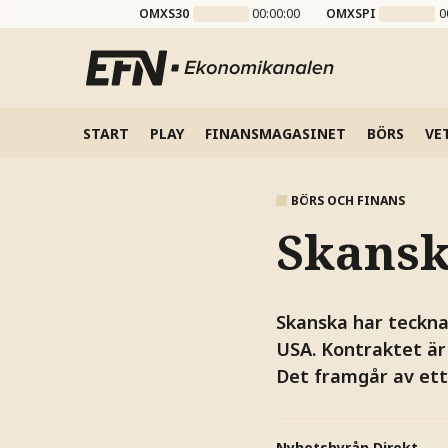
OMXS30
00:00:00
OMXSPI
0
START
PLAY
FINANSMAGASINET
BÖRS
VE
BÖRS OCH FINANS
Skansk
Skanska har teckna
USA. Kontraktet är 
Det framgår av et
Nyhetsbyrån Direkt