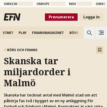
OMXS30
OMXSPI
NDX
OMXC
Prenumerera
Logga in
START
PLAY
FINANSMAGASINET
BÖRS
VETENSKAP
BÖRS OCH FINANS
Skanska tar
miljardorder i
Malmö
Skanska har tecknat avtal med Malmö stad om att
påbörja fas två i bygget av en ny anläggning för
fotboll och friidrott i Malmö. Kontraktet är värt cirka