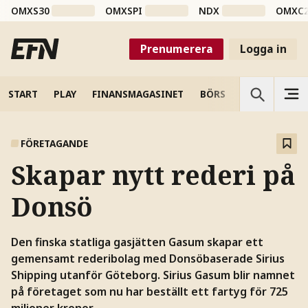
OMXS30
OMXSPI
NDX
OMXC
Prenumerera
Logga in
START
PLAY
FINANSMAGASINET
BÖRS
VETENSKAP
FÖRETAGANDE
Skapar nytt rederi på
Donsö
Den finska statliga gasjätten Gasum skapar ett
gemensamt rederibolag med Donsöbaserade Sirius
Shipping utanför Göteborg. Sirius Gasum blir namnet
på företaget som nu har beställt ett fartyg för 725
miljoner kronor.