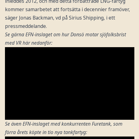
inleddes 2012, och med detta förbättrade LNG-fartyg
kommer samarbetet att fortsätta i decennier framöver,
säger Jonas Backman, vd på Sirius Shipping, i ett
pressmeddelande.
Se gärna EFN-inslaget om hur Donsö motar sjöfolksbrist
med VR här nedanför:
Se även EFN-inslaget med konkurrenten Furetank, som
förra årets köpte in tio nya tankfartyg: