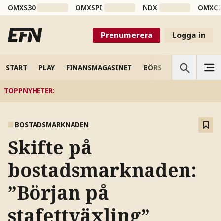
OMXS30
OMXSPI
NDX
OMXC
Prenumerera
Logga in
START
PLAY
FINANSMAGASINET
BÖRS
VETENSKAP
TOPPNYHETER
:
BOSTADSMARKNADEN
Skifte på
bostadsmarknaden:
”Början på
stafettväxling”