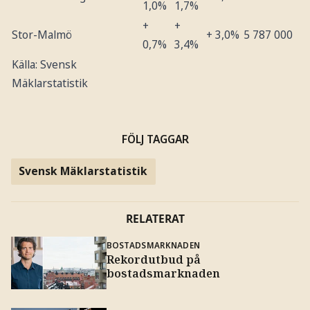
1,0%
1,7%
+
+
Stor-Malmö
+ 3,0%
5 787 000
0,7%
3,4%
Källa: Svensk
Mäklarstatistik
FÖLJ TAGGAR
Svensk Mäklarstatistik
RELATERAT
BOSTADSMARKNADEN
Rekordutbud på
bostadsmarknaden