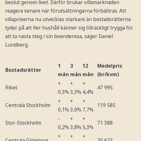
beslut genom livet. Därför brukar villamarknaden
reagera senare när förutsättningarna förbättras. Att
villapriserna nu utvecklas starkare än bostadsrätterna
tyder på att fler hushåll känner sig tillräckligt trygga för
att ta nästa steg i sin boenderesa, säger Daniel
Lundberg.
1
3
12
Medelpris
Bostadsrätter
mån
mån
mån
(kr/kvm)
+
+
+
Riket
47 995
0,3%
3,3%
4,4%
+
+
+
Centrala Stockholm
119 585
0,1%
3,0%
7,7%
-
+
+
Stor-Stockholm
71 388
0,2%
3,8%
5,3%
+
+
+
Centrala Göteborg
70 627