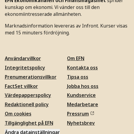
EFN Ekonomikanalen och Finansmagasinet
sprider
kunskap om ekonomi. Vi vänder oss till den
ekonomiintresserade allmänheten.
Marknadsinformation levereras av Infront. Kurser visas
med 15 minuters fördröjning.
Användarvillkor
Om EFN
Integritetspolicy
Kontakta oss
Prenumerationsvillkor
Tipsa oss
FactSet villkor
Jobba hos oss
Värdepapperspolicy
Kundservice
Redaktionell policy
Medarbetare
Om cookies
Pressrum
Tillgänglighet på EFN
Nyhetsbrev
Ändra datainställningar