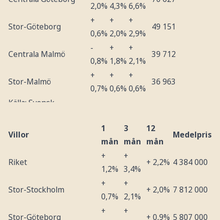
2,0%
4,3%
6,6%
+
+
+
Stor-Göteborg
49 151
0,6%
2,0%
2,9%
-
+
+
Centrala Malmö
39 712
0,8%
1,8%
2,1%
+
+
+
Stor-Malmö
36 963
0,7%
0,6%
0,6%
Källa: Svensk
Mäklarstatistik
1
3
12
Villor
Medelpris
mån
mån
mån
+
+
Riket
+ 2,2%
4 384 000
1,2%
3,4%
+
+
Stor-Stockholm
+ 2,0%
7 812 000
0,7%
2,1%
+
+
Stor-Göteborg
+ 0,9%
5 807 000