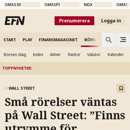
OMXS30
OMXSPI
NDX
OMXC
Prenumerera
Logga in
START
PLAY
FINANSMAGASINET
BÖRS
VETENSKAP
Börsen idag
Index
Aktier
Räntor
Valutor
Kalender
TOPPNYHETER
:
WALL STREET
Små rörelser väntas
på Wall Street: ”Finns
utrymme för