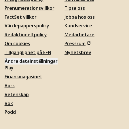
Prenumerationsvillkor
Tipsa oss
FactSet villkor
Jobba hos oss
Värdepapperspolicy
Kundservice
Redaktionell policy
Medarbetare
Om cookies
Pressrum
Tillgänglighet på EFN
Nyhetsbrev
Ändra datainställningar
Play
Finansmagasinet
Börs
Vetenskap
Bok
Podd