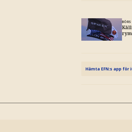
BÖRS 
Käll
rym
Hämta EFN:s app för 