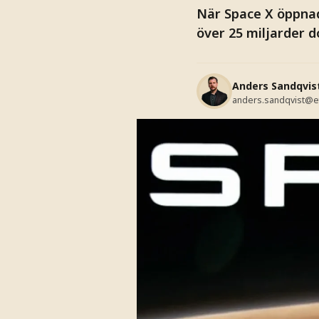
När Space X öppna
över 25 miljarder do
Anders Sandqvis
anders.sandqvist@e