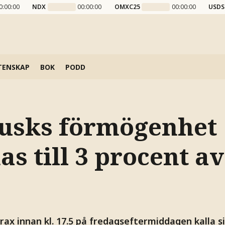
0:00:00
NDX
00:00:00
OMXC25
00:00:00
USDS
TENSKAP
BOK
PODD
usks förmögenhet
s till 3 procent a
ax innan kl. 17.5 på fredagseftermiddagen kalla sig