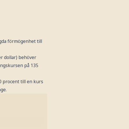
da förmögenhet till
der dollar) behöver
ningskursen på 135
 procent till en kurs
åge.