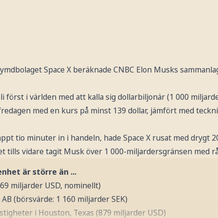
r rymdbolaget Space X beräknade CNBC Elon Musks sammanlag
i först i världen med att kalla sig dollarbiljonär (1 000 miljar
 fredagen med en kurs på minst 139 dollar, jämfört med teck
nappt tio minuter in i handeln, hade Space X rusat med drygt 20
ket tills vidare tagit Musk över 1 000-miljardersgränsen med r
het är större än ...
69 miljarder USD, nominellt)
 AB (börsvärde: 1 160 miljarder SEK)
astigheter i Houston, Texas (879 miljarder USD)