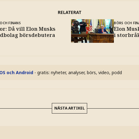
RELATERAT
OCH FINANS
BÖRS OCH FIN
or: Då vill Elon Musks
Elon Mus
dbolag börsdebutera
i storbrå
iOS och Android
- gratis: nyheter, analyser, börs, video, podd
NÄSTA ARTIKEL