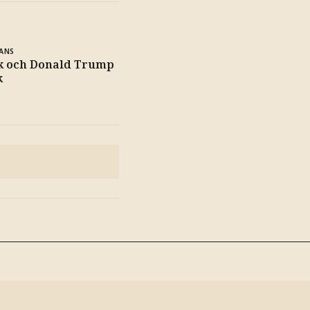
ANS
k och Donald Trump
k