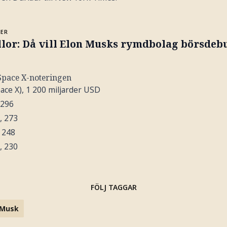
MER
llor: Då vill Elon Musks rymdbolag börsdeb
 Space X-noteringen
ace X), 1 200 miljarder USD
 296
, 273
 248
), 230
FÖLJ TAGGAR
 Musk