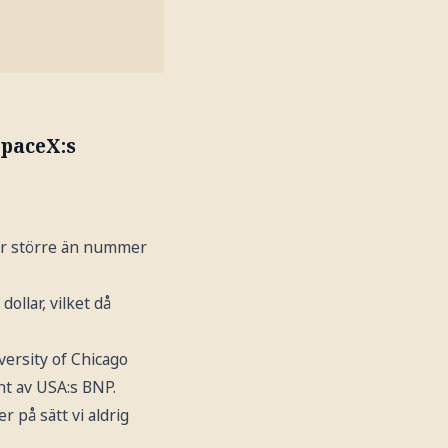
SpaceX:s
ger större än nummer
ollar, vilket då
versity of Chicago
t av USA:s BNP.
 på sätt vi aldrig