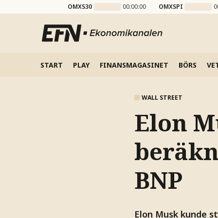
OMXS30
00:00:00
OMXSPI
0
START
PLAY
FINANSMAGASINET
BÖRS
VE
WALL STREET
Elon M
beräkna
BNP
Elon Musk kunde str