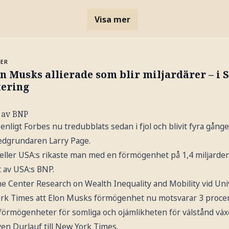
Visa mer
MER
n Musks allierade som blir miljardärer – i 
tering
t av BNP
nligt Forbes nu tredubblats sedan i fjol och blivit fyra gån
medgrundaren Larry Page.
ller USA:s rikaste man med en förmögenhet på 1,4 miljarder d
 av USA:s BNP.
ne Center Research on Wealth Inequality and Mobility vid Uni
ork Times att Elon Musks förmögenhet nu motsvarar 3 procen
 förmögenheter för somliga och ojämlikheten för välstånd växer
even Durlauf till New York Times.