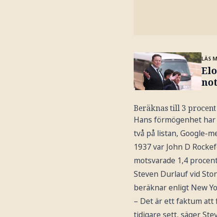
LÄS 
Elo
no
Beräknas till 3 procen
Hans förmögenhet har e
två på listan, Google-
1937 var John D Rockefe
motsvarade 1,4 procent
Steven Durlauf vid Sto
beräknar enligt New Y
– Det är ett faktum att
tidigare sett, säger St