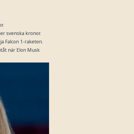
r.
rder svenska kronor.
ja Falcon 1-raketen.
 utåt när Elon Musk