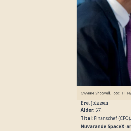
Gwynne Shotwell.
Foto: TT N
Bret Johnsen
Ålder
: 57.
Titel
: Finanschef (CFO).
Nuvarande SpaceX-an