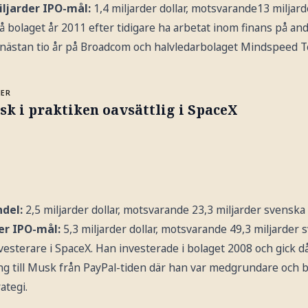
iljarder IPO-mål:
1,4 miljarder dollar, motsvarande13 miljar
 bolaget år 2011 efter tidigare ha arbetat inom finans på an
 nästan tio år på Broadcom och halvledarbolaget Mindspeed T
MER
k i praktiken oavsättlig i SpaceX
ndel:
2,5 miljarder dollar, motsvarande 23,3 miljarder svenska
ner IPO-mål:
5,3 miljarder dollar, motsvarande 49,3 miljarder 
vesterare i SpaceX. Han investerade i bolaget 2008 och gick då 
ng till Musk från PayPal-tiden där han var medgrundare och b
ategi.