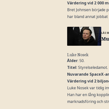
Värdering vid 2 000 m
Bret Johnsen började på
har bland annat jobbat
LÄS 
Mus
Luke Nosek
Ålder
: 50.
Titel
: Styrelseledamot.
Nuvarande SpaceX-a
Värdering vid 2 biljo
Luke Nosek var tidig in
Han har en lång koppli
marknadsföring och str