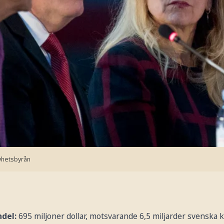
yhetsbyrån
del:
695 miljoner dollar, motsvarande 6,5 miljarder svenska k