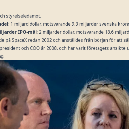
och styrelseledamot.
ndel
: 1 miljard dollar, motsvarande 9,3 miljarder svenska krono
iljarder IPO-mål
: 2 miljarder dollar, motsvarande 18,6 milja
 på SpaceX redan 2002 och anställdes från början för att säl
 president och COO år 2008, och har varit företagets ansikte
ag.