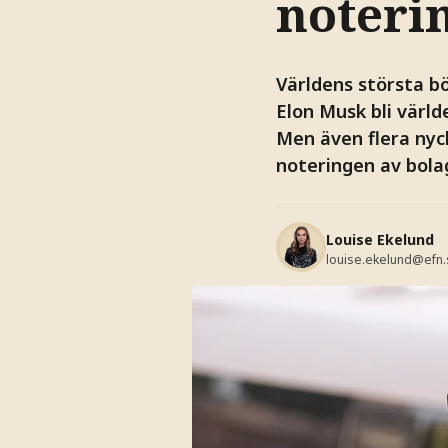
noteri
Världens största bö
Elon Musk bli världe
Men även flera nyc
noteringen av bolag
Louise Ekelund
louise.ekelund@efn