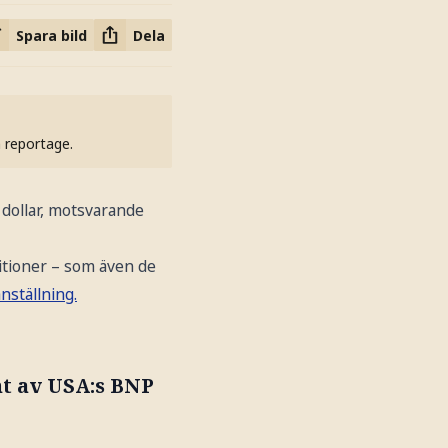
Spara bild
Dela
h reportage.
 dollar, motsvarande
itioner – som även de
ställning.
nt av USA:s BNP