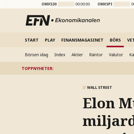
OMXS30
00:00:00
OMXSPI
0
START
PLAY
FINANSMAGASINET
BÖRS
VE
Börsen idag
Index
Aktier
Räntor
Valutor
Ka
TOPPNYHETER
:
WALL STREET
Elon M
miljard