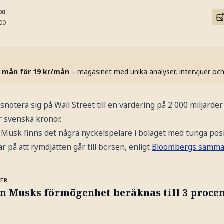
00
:00
 mån för 19 kr/mån
– magasinet med unika analyser, intervjuer oc
snotera sig på Wall Street till en värdering på 2 000 miljarder
r svenska kronor.
Musk finns det några nyckelspelare i bolaget med tunga pos
r på att rymdjätten går till börsen, enligt
Bloombergs samman
MER
on Musks förmögenhet beräknas till 3 proce