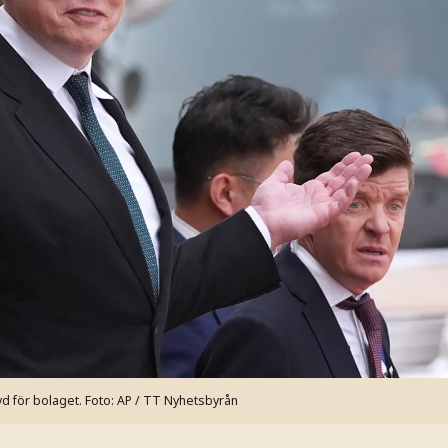
d för bolaget.
Foto: AP / TT Nyhetsbyrån