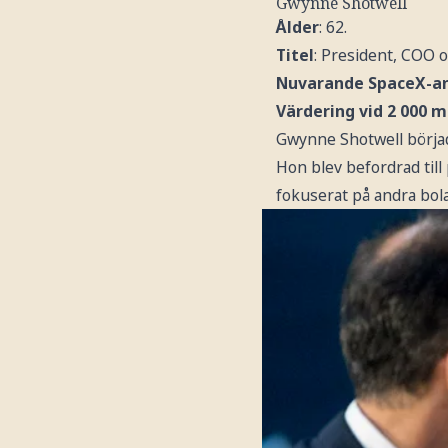
Gwynne Shotwell
Ålder
: 62.
Titel
: President, COO 
Nuvarande SpaceX-a
Värdering vid 2 000 m
Gwynne Shotwell började
Hon blev befordrad till
fokuserat på andra bol