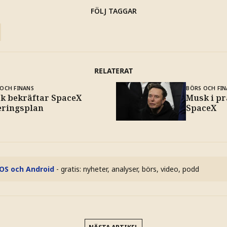
FÖLJ TAGGAR
RELATERAT
OCH FINANS
BÖRS OCH FIN
k bekräftar SpaceX
Musk i pr
eringsplan
SpaceX
iOS och Android
- gratis: nyheter, analyser, börs, video, podd