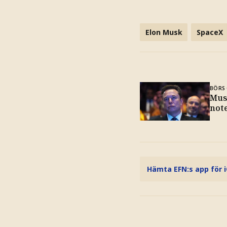
Elon Musk
SpaceX
BÖRS 
Mus
not
Hämta EFN:s app för 