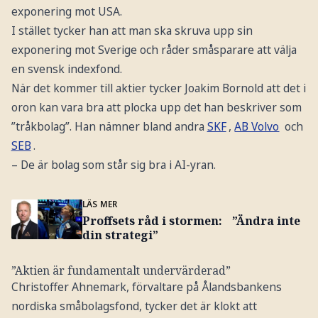
exponering mot USA.
I stället tycker han att man ska skruva upp sin
exponering mot Sverige och råder småsparare att välja
en svensk indexfond.
När det kommer till aktier tycker Joakim Bornold att det i
oron kan vara bra att plocka upp det han beskriver som
”tråkbolag”. Han nämner bland andra
SKF
,
AB Volvo
och
SEB
.
– De är bolag som står sig bra i AI-yran.
LÄS MER
Proffsets råd i stormen: ”Ändra inte
din strategi”
”Aktien är fundamentalt undervärderad”
Christoffer Ahnemark, förvaltare på Ålandsbankens
nordiska småbolagsfond, tycker det är klokt att