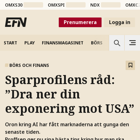
OMXS30
OMXSPI
NDX
OMXC
Prenumerera
Logga in
START
PLAY
FINANSMAGASINET
BÖRS
VETENSKAP
BÖRS OCH FINANS
Sparprofilens råd:
”Dra ner din
exponering mot USA”
Oron kring AI har fått marknaderna att gunga den
senaste tiden.
Proffsen ger nu sina bästa tips kring hur man ska