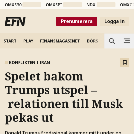
OMXS30
OMXSPI
NDX
OMXC
Prenumerera
Logga in
START
PLAY
FINANSMAGASINET
BÖRS
VETENSKAP
KONFLIKTEN I IRAN
Spelet bakom
Trumps utspel –
relationen till Musk
pekas ut
Donald Trumps fredssignal kommer mitt under en