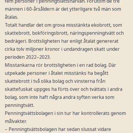
fem personer i penningtvättshärvan. Förutom de tre
männen i 60-årsåldern är det ytterligare två män som
åtalas.
Totalt handlar det om grova misstänkta ekobrott, som
skattebrott, bokföringsbrott, näringspenningtvätt och
bedrägeri. Brottsligheten har enligt åtalat genererat
cirka tolv miljoner kronor i undandragen skatt under
perioden 2022–2023.
Misstankarna rör brottsligheten i en rad bolag. Där
utpekade personer i åtalet misstänks ha begått
skattebrott i två olika bolag och vinsterna från
skattefuskat uppges ha förts över och tvättats i andra
bolag, som inte haft några andra syften verka som
penningtvätt.
Penningtvättsbolagen i sin tur har kontrollerats genom
målvakter.
– Penningtvättsbolagen har sedan slussat vidare