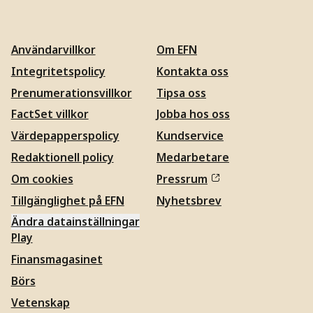
Användarvillkor
Om EFN
Integritetspolicy
Kontakta oss
Prenumerationsvillkor
Tipsa oss
FactSet villkor
Jobba hos oss
Värdepapperspolicy
Kundservice
Redaktionell policy
Medarbetare
Om cookies
Pressrum
Tillgänglighet på EFN
Nyhetsbrev
Ändra datainställningar
Play
Finansmagasinet
Börs
Vetenskap