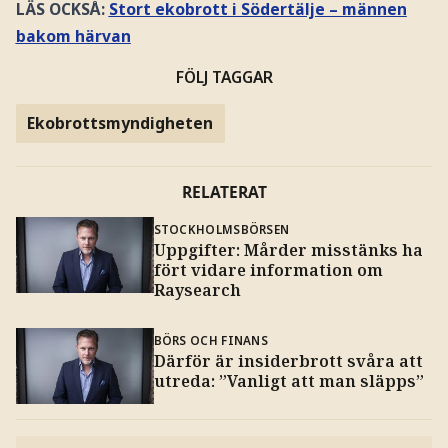
LÄS OCKSÅ:
Stort ekobrott i Södertälje – männen
bakom härvan
FÖLJ TAGGAR
Ekobrottsmyndigheten
RELATERAT
STOCKHOLMSBÖRSEN
Uppgifter: Mårder misstänks ha
fört vidare information om
Raysearch
BÖRS OCH FINANS
Därför är insiderbrott svåra att
utreda: ”Vanligt att man släpps”