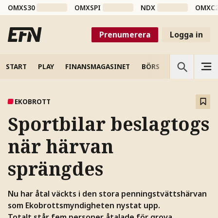
OMXS30
OMXSPI
NDX
OMXC
Prenumerera
Logga in
START
PLAY
FINANSMAGASINET
BÖRS
VETENSKAP
EKOBROTT
Sportbilar beslagtogs
när härvan
sprängdes
Nu har åtal väckts i den stora penningstvättshärvan
som Ekobrottsmyndigheten nystat upp.
Totalt står fem personer åtalade för grova