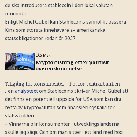
de ska introducera stablecoin i den lokal valutan
renminbi.
Enligt Michel Gubel kan Stablecoins sannolikt passera
Kina som största innehavare av amerikanska
statsobligationer redan år 2027.
LÄS MER
Kryptorusning efter politisk
överenskommelse
Tillgång för konsumenter – hot för centralbanken
I en
analystext
om Stablecoins skriver Michel Gubel att
det finns en potentiell uppsida för USA som kan dra
nytta av kryptovalutan som finansieringskälla för
statsskulden.
– Vinnarna blir konsumenter i utvecklingsländerna
skulle jag säga. Och om man sitter i ett land med hög