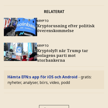
RELATERAT
KRYPTO
Kryptorusning efter politisk
överenskommelse
KRYPTO
Kryptolyft när Trump tar
bolagens parti mot
storbankerna
Hämta EFN:s app för iOS och Android
- gratis:
nyheter, analyser, börs, video, podd