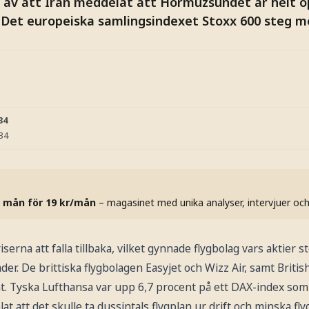
 av att Iran meddelat att Hormuzsundet är helt ö
. Det europeiska samlingsindexet Stoxx 600 steg m
34
:34
 mån för 19 kr/mån
– magasinet med unika analyser, intervjuer oc
iserna att falla tillbaka, vilket gynnade flygbolag vars aktier
er. De brittiska flygbolagen Easyjet och Wizz Air, samt Briti
nt. Tyska Lufthansa var upp 6,7 procent på ett DAX-index som
at att det skulle ta dussintals flygplan ur drift och minska fl