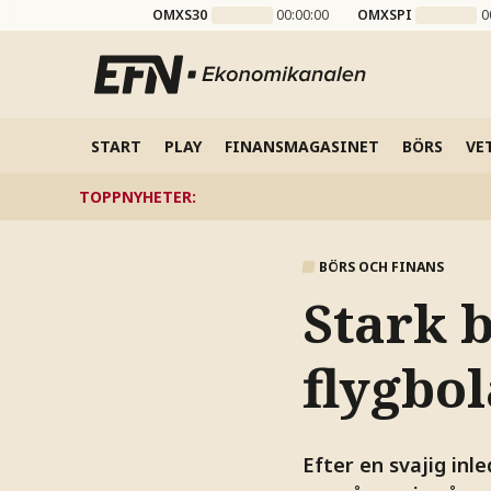
OMXS30
00:00:00
OMXSPI
0
START
PLAY
FINANSMAGASINET
BÖRS
VE
TOPPNYHETER
:
BÖRS OCH FINANS
Stark 
flygbo
Efter en svajig in