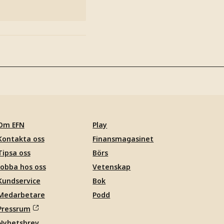
Om EFN
Play
Kontakta oss
Finansmagasinet
Tipsa oss
Börs
Jobba hos oss
Vetenskap
Kundservice
Bok
Medarbetare
Podd
Pressrum
Nyhetsbrev