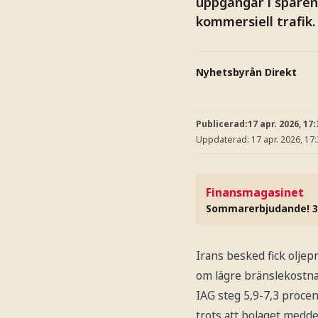
uppgångar i spåren
kommersiell trafik
Nyhetsbyrån Direkt
Publicerad:
17 apr. 2026, 17:
Uppdaterad:
17 apr. 2026, 17
Finansmagasinet
Sommarerbjudande! 3
Irans besked fick oljepr
om lägre bränslekostnad
IAG steg 5,9-7,3 proce
trots att bolaget meddel