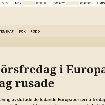
0:00:00
NDX
00:00:00
OMXC25
00:00:00
USDS
TENSKAP
BOK
PODD
börsfredag i Europa
lag rusade
ledning avslutade de ledande Europabörserna fred