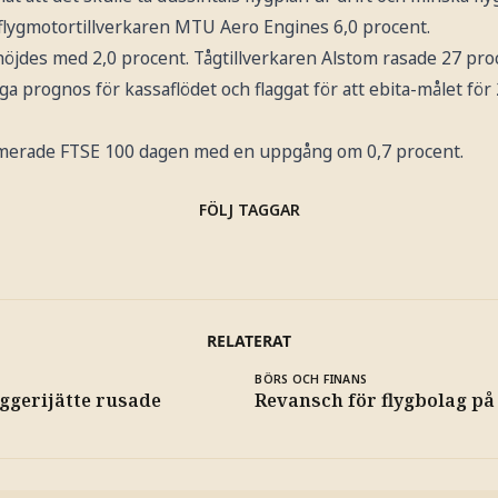
 flygmotortillverkaren MTU Aero Engines 6,0 procent.
höjdes med 2,0 procent. Tågtillverkaren Alstom rasade 27 proc
åriga prognos för kassaflödet och flaggat för att ebita-målet f
erade FTSE 100 dagen med en uppgång om 0,7 procent.
FÖLJ TAGGAR
RELATERAT
BÖRS OCH FINANS
ggerijätte rusade
Revansch för flygbolag p