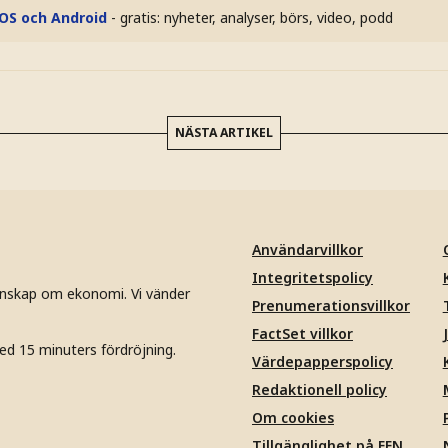
iOS och Android
- gratis: nyheter, analyser, börs, video, podd
NÄSTA ARTIKEL
Användarvillkor
Integritetspolicy
unskap om ekonomi. Vi vänder
Prenumerationsvillkor
FactSet villkor
ed 15 minuters fördröjning.
Värdepapperspolicy
Redaktionell policy
Om cookies
Tillgänglighet på EFN