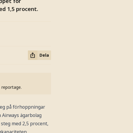
ppet för
ed 1,5 procent.
Dela
h reportage.
 steg på förhoppningar
sh Airways ägarbolag
 steg med 2,5 procent,
ygkapaciteten.