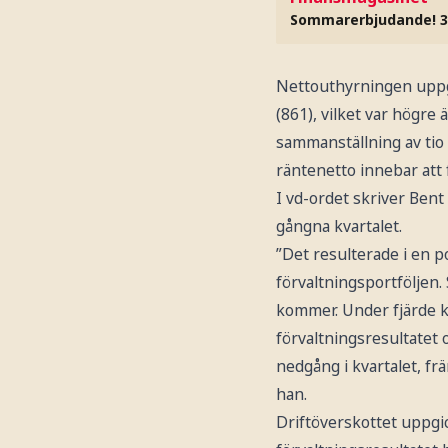
Sommarerbjudande! 3
Nettouthyrningen uppgic
(861), vilket var högre
sammanställning av tio 
räntenetto innebar att 
I vd-ordet skriver Ben
gångna kvartalet.
”Det resulterade i en 
förvaltningsportföljen.
kommer. Under fjärde k
förvaltningsresultatet 
nedgång i kvartalet, f
han.
Driftöverskottet uppgic