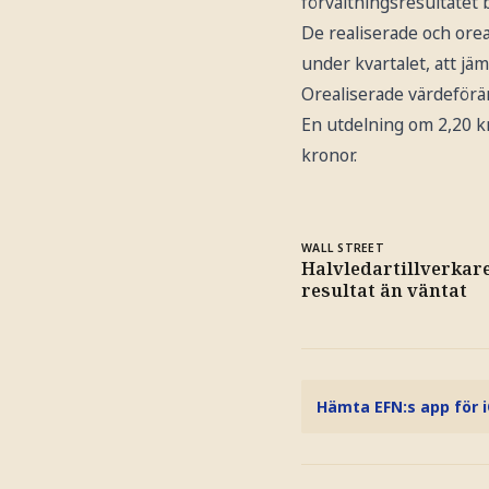
förvaltningsresultatet 
De realiserade och orea
under kvartalet, att jä
Orealiserade värdeförän
En utdelning om 2,20 kr
kronor.
WALL STREET
Halvledartillverkare
resultat än väntat
Hämta EFN:s app för 