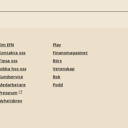
Om EFN
Play
Kontakta oss
Finansmagasinet
Tipsa oss
Börs
Jobba hos oss
Vetenskap
Kundservice
Bok
Medarbetare
Podd
Pressrum
Nyhetsbrev