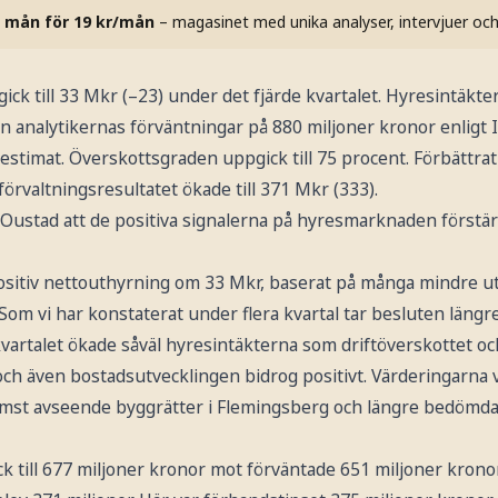
 mån för 19 kr/mån
– magasinet med unika analyser, intervjuer oc
k till 33 Mkr (–23) under det fjärde kvartalet. Hyresintäkte
 än analytikernas förväntningar på 880 miljoner kronor enligt 
estimat. Överskottsgraden uppgick till 75 procent. Förbättrat
förvaltningsresultatet ökade till 371 Mkr (333).
t Oustad att de positiva signalerna på hyresmarknaden förstä
positiv nettouthyrning om 33 Mkr, baserat på många mindre ut
 Som vi har konstaterat under flera kvartal tar besluten längr
vartalet ökade såväl hyresintäkterna som driftöverskottet oc
och även bostadsutvecklingen bidrog positivt. Värderingarna 
rämst avseende byggrätter i Flemingsberg och längre bedömda 
k till 677 miljoner kronor mot förväntade 651 miljoner krono