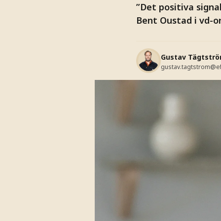
”Det positiva sign
Bent Oustad i vd-o
Gustav Tägtstr
gustav.tagtstrom@e