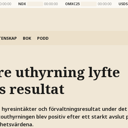
0:00:00
NDX
00:00:00
OMXC25
00:00:00
USDS
TENSKAP
BOK
PODD
re uthyrning lyfte
s resultat
hyresintäkter och förvaltningsresultat under det 
uthyrningen blev positiv efter ett starkt avslut 
ghetsvärdena.