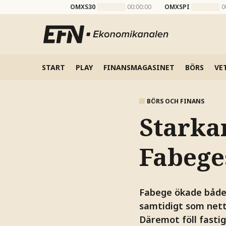
OMXS30
00:00:00
OMXSPI
0
START
PLAY
FINANSMAGASINET
BÖRS
VE
BÖRS OCH FINANS
Starka
Fabege
Fabege ökade både 
samtidigt som netto
Däremot föll fasti