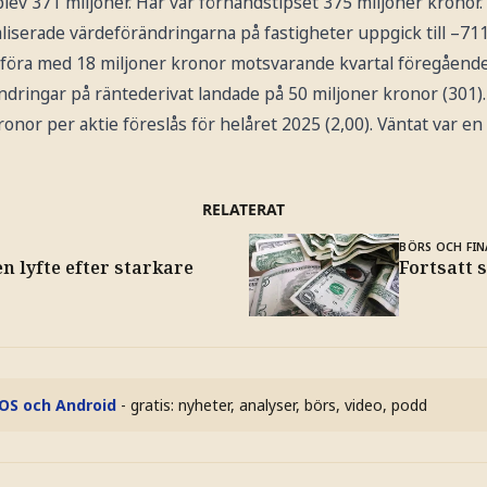
blev 371 miljoner. Här var förhandstipset 375 miljoner kronor.
liserade värdeförändringarna på fastigheter uppgick till –71
mföra med 18 miljoner kronor motsvarande kvartal föregående 
dringar på räntederivat landade på 50 miljoner kronor (301).
onor per aktie föreslås för helåret 2025 (2,00). Väntat var en
RELATERAT
BÖRS OCH FIN
n lyfte efter starkare
Fortsatt 
iOS och Android
- gratis: nyheter, analyser, börs, video, podd