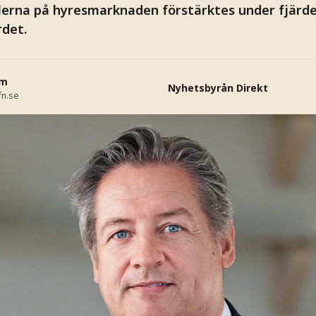
alerna på hyresmarknaden förstärktes under fjärde 
rdet.
öm
Nyhetsbyrån Direkt
fn.se