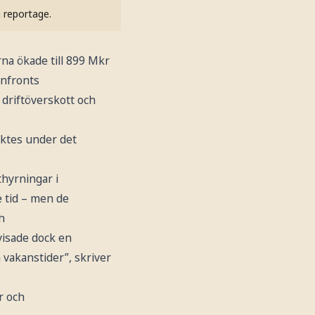
h reportage.
rna ökade till 899 Mkr
Infronts
 driftöverskott och
rktes under det
hyrningar i
e tid – men de
h
visade dock en
vakanstider”, skriver
r och