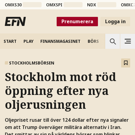
OMXS30
OMXSPI
NDX
OMXC
Prenumerera
Logga in
START
PLAY
FINANSMAGASINET
BÖRS
VETENSKAP
STOCKHOLMSBÖRSEN
Stockholm mot röd
öppning efter nya
oljerusningen
Oljepriset rusar till över 124 dollar efter nya signaler
om att Trump överväger militära alternativ i Iran.
Det smittar av sig på världens börser som blinkar