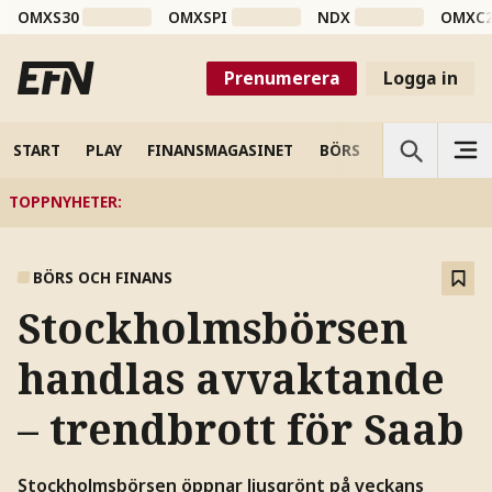
OMXS30
OMXSPI
NDX
OMXC
Prenumerera
Logga in
START
PLAY
FINANSMAGASINET
BÖRS
VETENSKAP
TOPPNYHETER
:
BÖRS OCH FINANS
Stockholmsbörsen
handlas avvaktande
– trendbrott för Saab
Stockholmsbörsen öppnar ljusgrönt på veckans