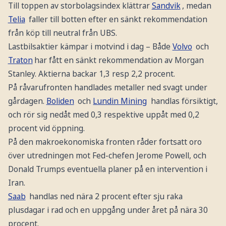
Till toppen av storbolagsindex klättrar
Sandvik
, medan
Telia
faller till botten efter en sänkt rekommendation
från köp till neutral från UBS.
Lastbilsaktier kämpar i motvind i dag – Både
Volvo
och
Traton
har fått en sänkt rekommendation av Morgan
Stanley. Aktierna backar 1,3 resp 2,2 procent.
På råvarufronten handlades metaller ned svagt under
gårdagen.
Boliden
och
Lundin Mining
handlas försiktigt,
och rör sig nedåt med 0,3 respektive uppåt med 0,2
procent vid öppning.
På den makroekonomiska fronten råder fortsatt oro
över utredningen mot Fed-chefen Jerome Powell, och
Donald Trumps eventuella planer på en intervention i
Iran.
Saab
handlas ned nära 2 procent efter sju raka
plusdagar i rad och en uppgång under året på nära 30
procent.