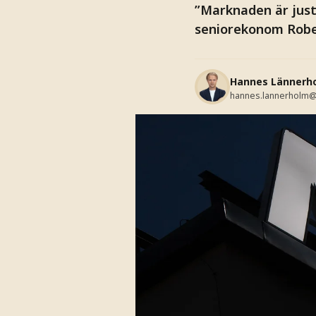
”Marknaden är just
seniorekonom Robe
Hannes Lännerh
hannes.lannerholm@