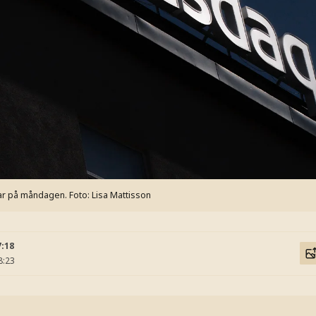
ar på måndagen.
Foto: Lisa Mattisson
7:18
8:23