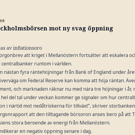
MER
ockholmsbörsen mot ny svag öppning
s av inflationsoro
orgonbrev att kriget i Mellanöstern fortsätter att eskalera o
 centralbanker runtom i världen.
n nästan fyra räntehöjningar från Bank of England under åre
d överväga om Federal Reserve kan komma att höja räntan. Äv
iment, och marknaden räknar nu med nära tre höjningar i år, 
 En hel del tal under veckan kommer ge signaler om hur centr
ion i närtid mot nedåtriskerna för tillväxt”, skriver storbanken
orgonrapport att den tilltagande börsoron anses bero på at
siens stora beroende av energi från Mellanöstern.
dikerar en negativ öppning senare i dag.