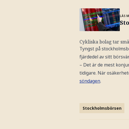
LÄS 
St
Cykliska bolag tar smä
Tyngst på stockholmsbö
fjärdedel av sitt börsv
– Det är de mest konjun
tidigare. När osäkerhet
söndagen
.
Stockholmsbörsen