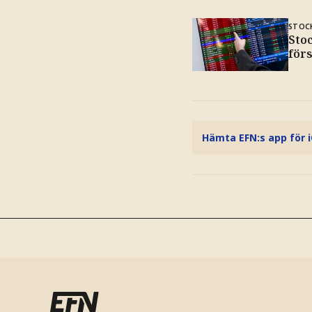
STOC
Sto
för
Hämta EFN:s app för 