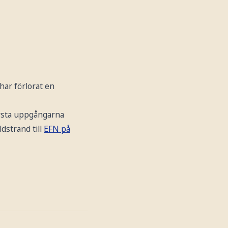
har förlorat en
örsta uppgångarna
dstrand till
EFN på