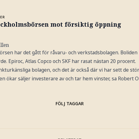
MER
ockholmsbörsen mot försiktig öppning
llen
rsen har det gått för råvaru- och verkstadsbolagen. Boliden 
ärde. Epiroc, Atlas Copco och SKF har rasat nästan 20 procent.
kturkänsliga bolagen, och det är också där vi har sett de st
en ökar säljer investerare av och tar hem vinster, sa Robert Ol
FÖLJ TAGGAR