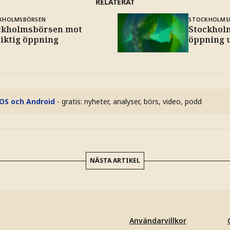
RELATERAT
KHOLMSBÖRSEN
STOCKHOLMS
ckholmsbörsen mot
Stockhol
siktig öppning
öppning 
iOS och Android
- gratis: nyheter, analyser, börs, video, podd
NÄSTA ARTIKEL
Användarvillkor