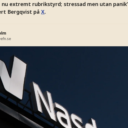
 nu extremt rubrikstyrd; stressad men utan panik”,
rt Bergqvist på
X
.
olm
efn.se