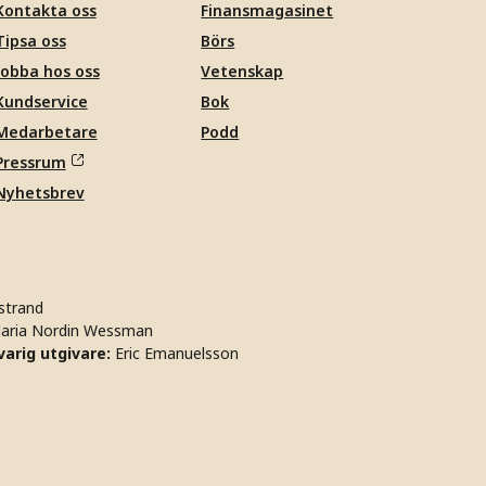
Kontakta oss
Finansmagasinet
Tipsa oss
Börs
Jobba hos oss
Vetenskap
Kundservice
Bok
Medarbetare
Podd
Pressrum
Nyhetsbrev
strand
aria Nordin Wessman
arig utgivare:
Eric Emanuelsson