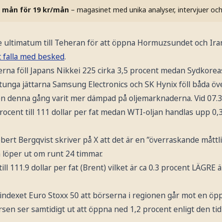
 mån för 19 kr/mån
– magasinet med unika analyser, intervjuer oc
ultimatum till Teheran för att öppna Hormuzsundet och Iran
t falla med besked
.
erna föll Japans Nikkei 225 cirka 3,5 procent medan Sydkore
tunga jättarna Samsung Electronics och SK Hynix föll båda öve
en denna gång varit mer dämpad på oljemarknaderna. Vid 07.3
ocent till 111 dollar per fat medan WTI-oljan handlas upp 0,3 
rt Bergqvist skriver på X att det är en ”överraskande måttli
löper ut om runt 24 timmar.
ill 111.9 dollar per fat (Brent) vilket är ca 0.3 procent LÄGRE
sindexet Euro Stoxx 50 att börserna i regionen går mot en ö
en ser samtidigt ut att öppna ned 1,2 procent enligt den tid