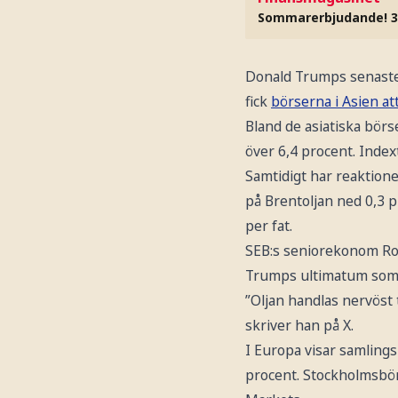
Sommarerbjudande! 3
Donald Trumps senaste 
fick
börserna i Asien at
Bland de asiatiska börs
över 6,4 procent. Index
Samtidigt har reaktion
på Brentoljan ned 0,3 pr
per fat.
SEB:s seniorekonom Robe
Trumps ultimatum som 
”Oljan handlas nervöst t
skriver han på X.
I Europa visar samling
procent. Stockholmsbörs