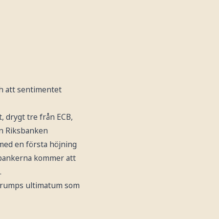
ch att sentimentet
t,
drygt tre från ECB,
en Riksbanken
med en första höjning
albankerna kommer att
.
t Trumps ultimatum som