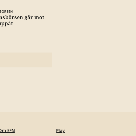
BÖRSEN
msbörsen går mot
uppåt
Om EFN
Play