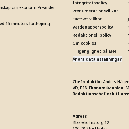
Integritetspolicy
unskap om ekonomi. Vi vänder
Prenumerationsvillkor
FactSet villkor
ed 15 minuters fördröjning.
Värdepapperspolicy
Redaktionell policy
Om cookies
Tillgänglighet på EFN
Ändra datainställningar
Chefredaktör:
Anders Häger
VD, EFN Ekonomikanalen:
M
Redaktionschef och tf ansv
Adress
Blasieholmstorg 12
106 70 Stockholm