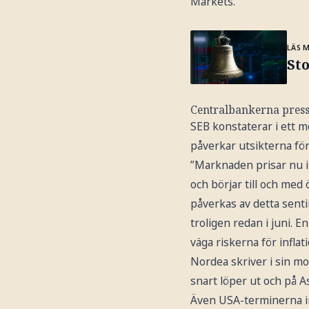
Markets.
LÄS 
St
Centralbankerna pressa
SEB konstaterar i ett m
påverkar utsikterna för
”Marknaden prisar nu i
och börjar till och me
påverkas av detta sent
troligen redan i juni.
väga riskerna för inflat
Nordea skriver i sin m
snart löper ut och på A
Även USA-terminerna in