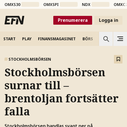
OMXS30
OMXSPI
NDX
OMXC
Prenumerera
Logga in
START
PLAY
FINANSMAGASINET
BÖRS
VETENSKAP
STOCKHOLMSBÖRSEN
Stockholmsbörsen
surnar till –
brentoljan fortsätter
falla
Stockholmsbörsen handlas svagt ner på