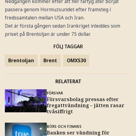
Nedgången kommer efter att fler fartyg åter börjat
passera genom Hormuzsundet efter framsteg i
fredssamtalen mellan USA och Iran.
Det är första gången sedan Irankriget inleddes som
priset på Brentoljan är under 75 dollar.
FÖLJ TAGGAR
Brentoljan
Brent
OMXS30
RELATERAT
FÖRSVAR
Försvarsbolag pressas efter
fregattvändning – jätten rasar
tvåsiffrigt
BÖRS OCH FINANS
Banken ser vändning för