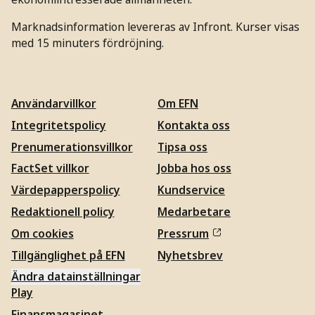
Marknadsinformation levereras av Infront. Kurser visas
med 15 minuters fördröjning.
Användarvillkor
Om EFN
Integritetspolicy
Kontakta oss
Prenumerationsvillkor
Tipsa oss
FactSet villkor
Jobba hos oss
Värdepapperspolicy
Kundservice
Redaktionell policy
Medarbetare
Om cookies
Pressrum
Tillgänglighet på EFN
Nyhetsbrev
Ändra datainställningar
Play
Finansmagasinet