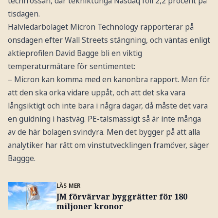
techfrossan, där tekniktunga Nasdaq föll 2,2 procent på
tisdagen.
Halvledarbolaget Micron Technology rapporterar på
onsdagen efter Wall Streets stängning, och väntas enligt
aktieprofilen David Bagge bli en viktig
temperaturmätare för sentimentet:
– Micron kan komma med en kanonbra rapport. Men för
att den ska orka vidare uppåt, och att det ska vara
långsiktigt och inte bara i några dagar, då måste det vara
en guidning i hästväg. PE-talsmässigt så är inte många
av de här bolagen svindyra. Men det bygger på att alla
analytiker har rätt om vinstutvecklingen framöver, säger
Baggge.
LÄS MER
JM förvärvar byggrätter för 180
miljoner kronor