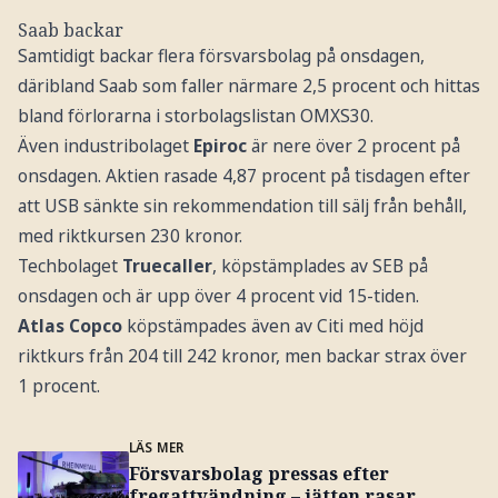
Saab backar
Samtidigt backar flera försvarsbolag på onsdagen,
däribland Saab som faller närmare 2,5 procent och hittas
bland förlorarna i storbolagslistan OMXS30.
Även industribolaget
Epiroc
är nere över 2 procent på
onsdagen. Aktien rasade 4,87 procent på tisdagen efter
att USB sänkte sin rekommendation till sälj från behåll,
med riktkursen 230 kronor.
Techbolaget
Truecaller
, köpstämplades av SEB på
onsdagen och är upp över 4 procent vid 15-tiden.
Atlas Copco
köpstämpades även av Citi med höjd
riktkurs från 204 till 242 kronor, men backar strax över
1 procent.
LÄS MER
Försvarsbolag pressas efter
fregattvändning – jätten rasar