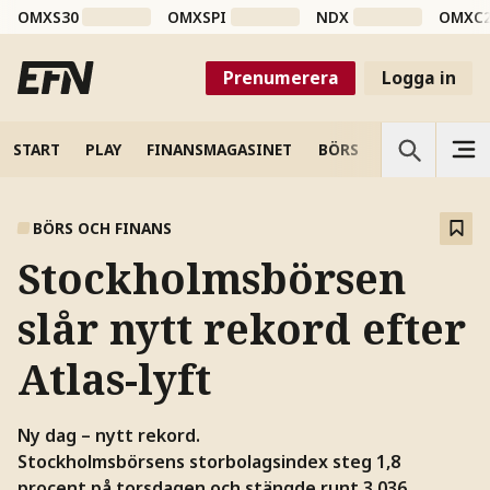
OMXS30
OMXSPI
NDX
OMXC
Prenumerera
Logga in
START
PLAY
FINANSMAGASINET
BÖRS
VETENSKAP
BÖRS OCH FINANS
Stockholmsbörsen
slår nytt rekord efter
Atlas-lyft
Ny dag – nytt rekord.
Stockholmsbörsens storbolagsindex steg 1,8
procent på torsdagen och stängde runt 3 036.