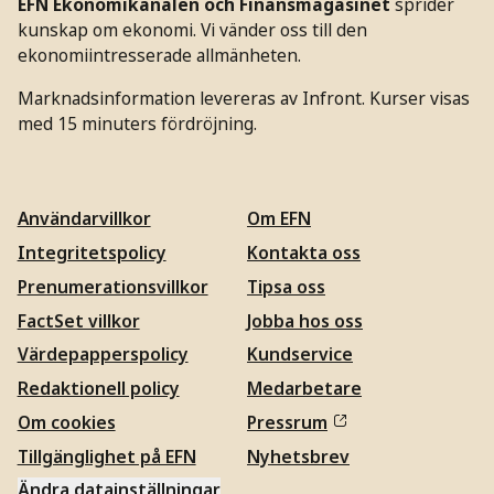
EFN Ekonomikanalen och Finansmagasinet
sprider
kunskap om ekonomi. Vi vänder oss till den
ekonomiintresserade allmänheten.
Marknadsinformation levereras av Infront. Kurser visas
med 15 minuters fördröjning.
Användarvillkor
Om EFN
Integritetspolicy
Kontakta oss
Prenumerationsvillkor
Tipsa oss
FactSet villkor
Jobba hos oss
Värdepapperspolicy
Kundservice
Redaktionell policy
Medarbetare
Om cookies
Pressrum
Tillgänglighet på EFN
Nyhetsbrev
Ändra datainställningar