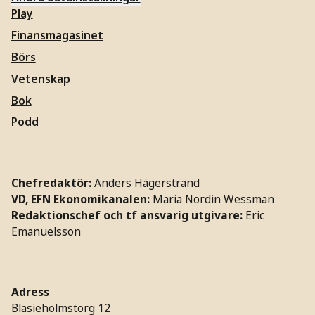
Play
Finansmagasinet
Börs
Vetenskap
Bok
Podd
Chefredaktör:
Anders Hägerstrand
VD, EFN Ekonomikanalen:
Maria Nordin Wessman
Redaktionschef och tf ansvarig utgivare:
Eric
Emanuelsson
Adress
Blasieholmstorg 12