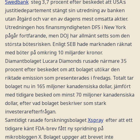
Swedbank
steg 3,7 procent efter beskedet att USA:s
justitiedepartement stängt sin utredning av banken
utan åtgärd och var en av dagens mest omsatta aktier.
Utredningen hos finansmyndigheten DFS i New York
pågår fortfarande, men DOJ har allmänt setts som den
största bötesrisken. Enligt SEB hade marknaden räknat
med böter på omkring 10 miljarder kronor.
Diamantbolaget Lucara Diamonds rusade närmare 35
procent efter beskedet om att bolaget utökar den
riktade emission som presenterades i fredags. Totalt tar
bolaget nu in 165 miljoner kanadensiska dollar, jämfört
med tidigare besked om minst 70 miljoner kanadensiska
dollar, efter vad bolaget beskriver som stark
investerarefterfrågan.
Samtidigt rasade forskningsbolaget
Xspray
efter att ett
tidigare känt FDA-brev fått ny spridning på
mikrobloggen X. Bolaget uppger att brevet inte