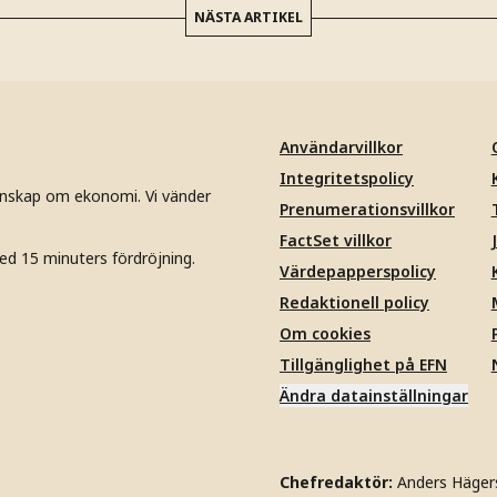
NÄSTA ARTIKEL
Användarvillkor
Integritetspolicy
unskap om ekonomi. Vi vänder
Prenumerationsvillkor
FactSet villkor
ed 15 minuters fördröjning.
Värdepapperspolicy
Redaktionell policy
Om cookies
Tillgänglighet på EFN
Ändra datainställningar
Chefredaktör:
Anders Häger