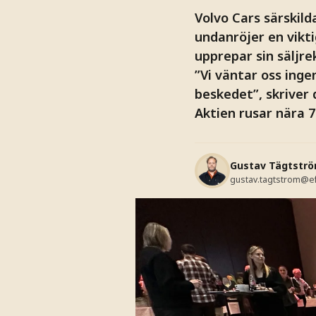
Volvo Cars särskild
undanröjer en vikt
upprepar sin säljr
”Vi väntar oss inge
beskedet”, skriver
Aktien rusar nära 
Gustav Tägtstr
gustav.tagtstrom@e