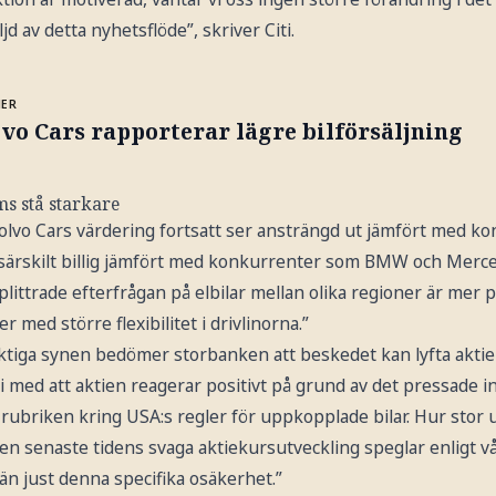
ljd av detta nyhetsflöde”, skriver Citi.
MER
vo Cars rapporterar lägre bilförsäljning
s stå starkare
olvo Cars värdering fortsatt ser ansträngd ut jämfört med k
m särskilt billig jämfört med konkurrenter som BMW och Mer
splittrade efterfrågan på elbilar mellan olika regioner är mer 
 med större flexibilitet i drivlinorna.”
iktiga synen bedömer storbanken att beskedet kan lyfta aktien
 med att aktien reagerar positivt på grund av det pressade 
a rubriken kring USA:s regler för uppkopplade bilar. Hur stor 
den senaste tidens svaga aktiekursutveckling speglar enligt 
än just denna specifika osäkerhet.”