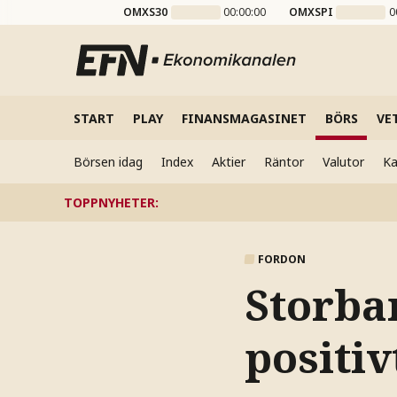
OMXS30
00:00:00
OMXSPI
0
START
PLAY
FINANSMAGASINET
BÖRS
VE
Börsen idag
Index
Aktier
Räntor
Valutor
Ka
TOPPNYHETER
:
FORDON
Storban
positi