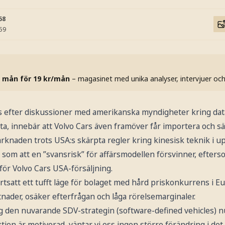
58
:59
 mån för 19 kr/mån
– magasinet med unika analyser, intervjuer oc
s efter diskussioner med amerikanska myndigheter kring da
a, innebär att Volvo Cars även framöver får importera och sä
knaden trots USA:s skärpta regler kring kinesisk teknik i u
 som att en ”svansrisk” för affärsmodellen försvinner, efters
ör Volvo Cars USA-försäljning.
tsatt ett tufft läge för bolaget med hård priskonkurrens i E
nader, osäker efterfrågan och låga rörelsemarginaler.
g den nuvarande SDV-strategin (software-defined vehicles) nu
ktion är motiverad, väntar vi oss ingen större förändring i de