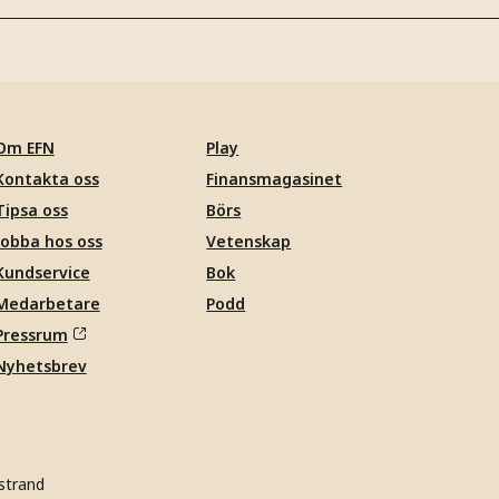
Om EFN
Play
Kontakta oss
Finansmagasinet
Tipsa oss
Börs
Jobba hos oss
Vetenskap
Kundservice
Bok
Medarbetare
Podd
Pressrum
Nyhetsbrev
strand