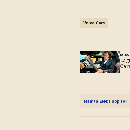
Volvo Cars
BÖRS 
Lägr
Car
Hämta EFN:s app för 