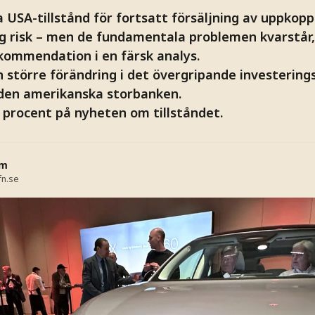
a USA-tillstånd för fortsatt försäljning av uppkopp
ig risk – men de fundamentala problemen kvarstår, 
ekommendation i en färsk analys.
n större förändring i det övergripande investeringsc
 den amerikanska storbanken.
7 procent på nyheten om tillståndet.
öm
fn.se