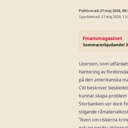
Publicerad:
27 maj 2026, 08:
Uppdaterad:
27 maj 2026, 12
Finansmagasinet
Sommarerbjudande! 3
Licensen, som utfärdat
hantering av fordonsdat
på den amerikanska mar
Citi beskriver beskedet
kunnat skapa problem f
Storbanken ser dock for
stigande råmaterialkost
”Även om riskerna krin
och en positiv aktierea