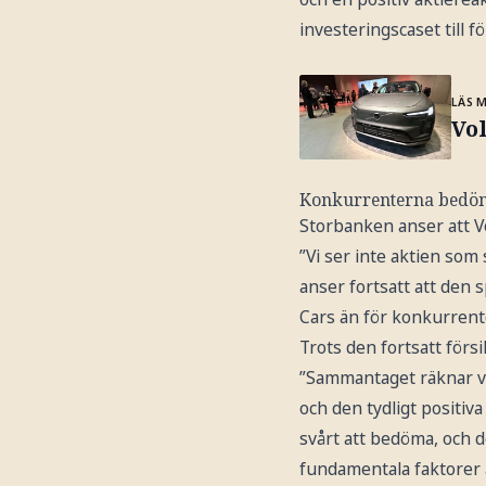
investeringscaset till fö
LÄS 
Vol
Konkurrenterna bedöm
Storbanken anser att V
”Vi ser inte aktien so
anser fortsatt att den 
Cars än för konkurrenter
Trots den fortsatt förs
”Sammantaget räknar vi
och den tydligt positiv
svårt att bedöma, och 
fundamentala faktorer 