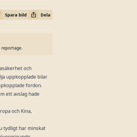
Spara bild
Dela
h reportage.
tasäkerhet och
lja uppkopplade bilar
ppkopplade fordon.
om ett avslag hade
uropa och Kina,
 tydligt har minskat
t övergripande