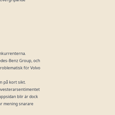
onkurrenterna.
cedes-Benz Group, och
problematisk för Volvo
 på kort sikt.
investerarsentimentet
uppsidan blir är dock
vår mening snarare