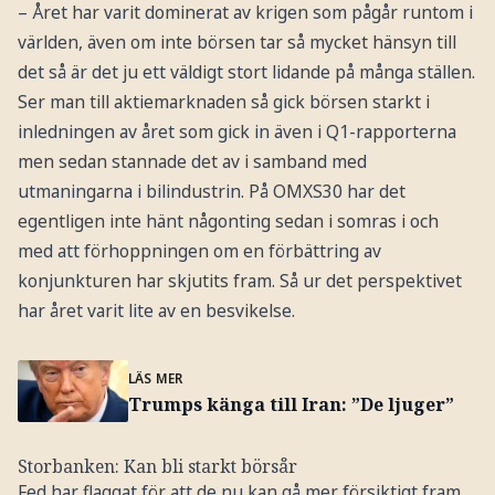
– Året har varit dominerat av krigen som pågår runtom i
världen, även om inte börsen tar så mycket hänsyn till
det så är det ju ett väldigt stort lidande på många ställen.
Ser man till aktiemarknaden så gick börsen starkt i
inledningen av året som gick in även i Q1-rapporterna
men sedan stannade det av i samband med
utmaningarna i bilindustrin. På OMXS30 har det
egentligen inte hänt någonting sedan i somras i och
med att förhoppningen om en förbättring av
konjunkturen har skjutits fram. Så ur det perspektivet
har året varit lite av en besvikelse.
LÄS MER
Trumps känga till Iran: ”De ljuger”
Storbanken: Kan bli starkt börsår
Fed har flaggat för att de nu kan gå mer försiktigt fram