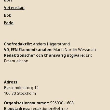
Börs
Vetenskap
Bok
Podd
Chefredaktör:
Anders Hägerstrand
VD, EFN Ekonomikanalen:
Maria Nordin Wessman
Redaktionschef och tf ansvarig utgivare:
Eric
Emanuelsson
Adress
Blasieholmstorg 12
106 70 Stockholm
Organisationsnummer:
556930-1608
E-postadress:
redaktionen@efn.se