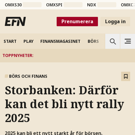
OMXS30
OMXSPI
NDX
OMXC
Prenumerera
Logga in
START
PLAY
FINANSMAGASINET
BÖRS
VETENSKAP
TOPPNYHETER
:
BÖRS OCH FINANS
Storbanken: Därför
kan det bli nytt rally
2025
2025 kan bli ett nytt starkt år för börsen.