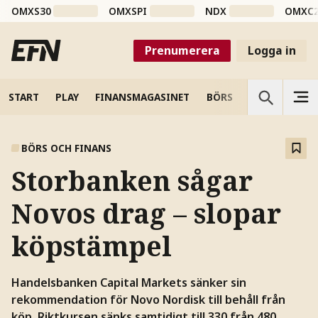
OMXS30
OMXSPI
NDX
OMXC
Prenumerera
Logga in
START
PLAY
FINANSMAGASINET
BÖRS
VETENSKAP
BÖRS OCH FINANS
Storbanken sågar
Novos drag – slopar
köpstämpel
Handelsbanken Capital Markets sänker sin
rekommendation för Novo Nordisk till behåll från
köp. Riktkursen sänks samtidigt till 330 från 480