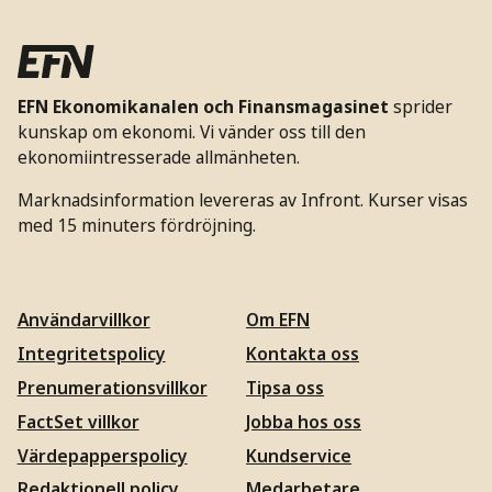
EFN Ekonomikanalen och Finansmagasinet
sprider
kunskap om ekonomi. Vi vänder oss till den
ekonomiintresserade allmänheten.
Marknadsinformation levereras av Infront. Kurser visas
med 15 minuters fördröjning.
Användarvillkor
Om EFN
Integritetspolicy
Kontakta oss
Prenumerationsvillkor
Tipsa oss
FactSet villkor
Jobba hos oss
Värdepapperspolicy
Kundservice
Redaktionell policy
Medarbetare