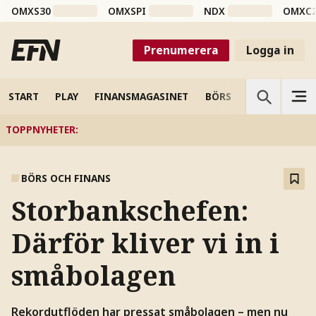
OMXS30
OMXSPI
NDX
OMXC
Prenumerera
Logga in
START
PLAY
FINANSMAGASINET
BÖRS
VETENSKAP
TOPPNYHETER
:
BÖRS OCH FINANS
Storbankschefen:
Därför kliver vi in i
småbolagen
Rekordutflöden har pressat småbolagen – men nu