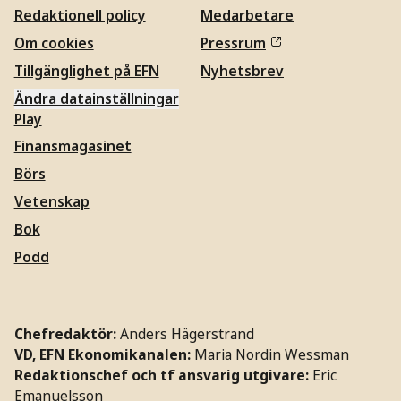
Redaktionell policy
Medarbetare
Om cookies
Pressrum
Tillgänglighet på EFN
Nyhetsbrev
Ändra datainställningar
Play
Finansmagasinet
Börs
Vetenskap
Bok
Podd
Chefredaktör:
Anders Hägerstrand
VD, EFN Ekonomikanalen:
Maria Nordin Wessman
Redaktionschef och tf ansvarig utgivare:
Eric
Emanuelsson