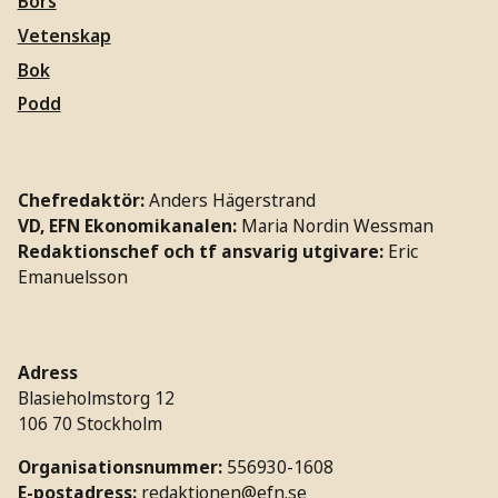
Börs
Vetenskap
Bok
Podd
Chefredaktör:
Anders Hägerstrand
VD, EFN Ekonomikanalen:
Maria Nordin Wessman
Redaktionschef och tf ansvarig utgivare:
Eric
Emanuelsson
Adress
Blasieholmstorg 12
106 70 Stockholm
Organisationsnummer:
556930-1608
E-postadress:
redaktionen@efn.se