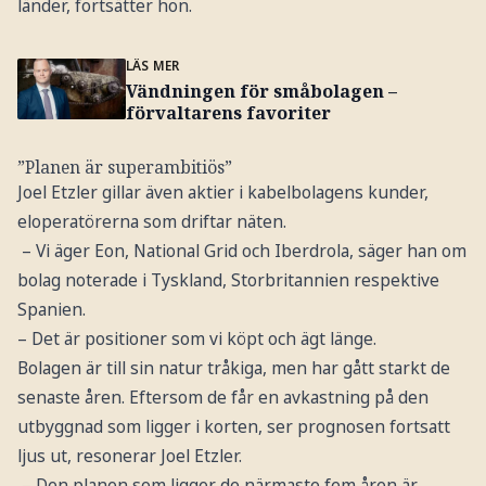
länder, fortsätter hon.
LÄS MER
Vändningen för småbolagen –
förvaltarens favoriter
”Planen är superambitiös”
Joel Etzler gillar även aktier i kabelbolagens kunder,
eloperatörerna som driftar näten.
– Vi äger Eon, National Grid och Iberdrola, säger han om
bolag noterade i Tyskland, Storbritannien respektive
Spanien.
– Det är positioner som vi köpt och ägt länge.
Bolagen är till sin natur tråkiga, men har gått starkt de
senaste åren. Eftersom de får en avkastning på den
utbyggnad som ligger i korten, ser prognosen fortsatt
ljus ut, resonerar Joel Etzler.
– Den planen som ligger de närmaste fem åren är