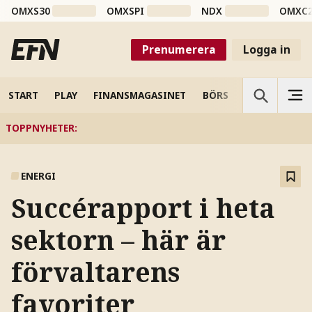
OMXS30
OMXSPI
NDX
OMXC
Prenumerera
Logga in
START
PLAY
FINANSMAGASINET
BÖRS
VETENSKAP
TOPPNYHETER
:
ENERGI
Succérapport i heta
sektorn – här är
förvaltarens
favoriter