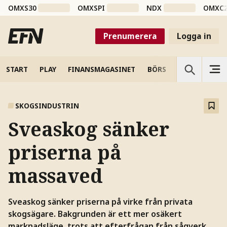
OMXS30
OMXSPI
NDX
OMXC
Prenumerera
Logga in
START
PLAY
FINANSMAGASINET
BÖRS
VETENSKAP
SKOGSINDUSTRIN
Sveaskog sänker
priserna på
massaved
Sveaskog sänker priserna på virke från privata
skogsägare. Bakgrunden är ett mer osäkert
marknadsläge, trots att efterfrågan från sågverk