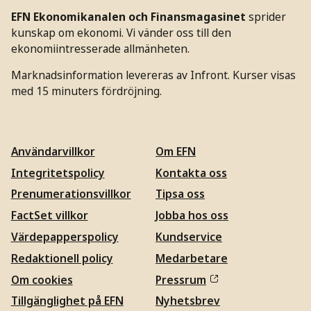
EFN Ekonomikanalen och Finansmagasinet
sprider
kunskap om ekonomi. Vi vänder oss till den
ekonomiintresserade allmänheten.
Marknadsinformation levereras av Infront. Kurser visas
med 15 minuters fördröjning.
Användarvillkor
Om EFN
Integritetspolicy
Kontakta oss
Prenumerationsvillkor
Tipsa oss
FactSet villkor
Jobba hos oss
Värdepapperspolicy
Kundservice
Redaktionell policy
Medarbetare
Om cookies
Pressrum
Tillgänglighet på EFN
Nyhetsbrev