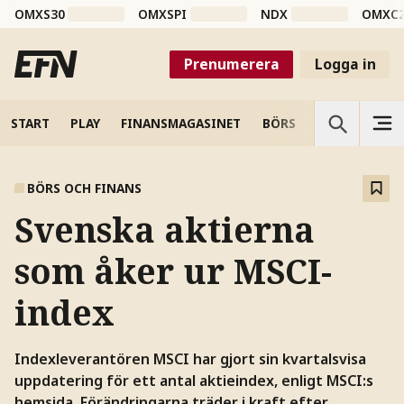
OMXS30
OMXSPI
NDX
OMXC
Prenumerera
Logga in
START
PLAY
FINANSMAGASINET
BÖRS
VETENSKAP
BÖRS OCH FINANS
Svenska aktierna
som åker ur MSCI-
index
Indexleverantören MSCI har gjort sin kvartalsvisa
uppdatering för ett antal aktieindex, enligt MSCI:s
hemsida. Förändringarna träder i kraft efter