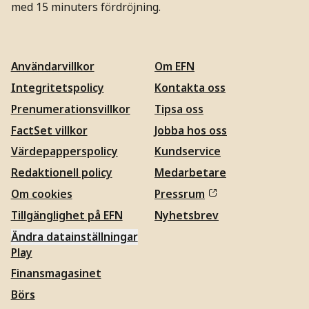
med 15 minuters fördröjning.
Användarvillkor
Om EFN
Integritetspolicy
Kontakta oss
Prenumerationsvillkor
Tipsa oss
FactSet villkor
Jobba hos oss
Värdepapperspolicy
Kundservice
Redaktionell policy
Medarbetare
Om cookies
Pressrum
Tillgänglighet på EFN
Nyhetsbrev
Ändra datainställningar
Play
Finansmagasinet
Börs