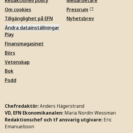
Redaktionell policy
Medarbetare
Om cookies
Pressrum
Tillgänglighet på EFN
Nyhetsbrev
Ändra datainställningar
Play
Finansmagasinet
Börs
Vetenskap
Bok
Podd
Chefredaktör:
Anders Hägerstrand
VD, EFN Ekonomikanalen:
Maria Nordin Wessman
Redaktionschef och tf ansvarig utgivare:
Eric
Emanuelsson