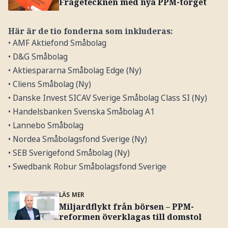
Frågetecknen med nya PPM-torget
Här är de tio fonderna som inkluderas:
• AMF Aktiefond Småbolag
• D&G Småbolag
• Aktiespararna Småbolag Edge (Ny)
• Cliens Småbolag (Ny)
• Danske Invest SICAV Sverige Småbolag Class SI (Ny)
• Handelsbanken Svenska Småbolag A1
• Lannebo Småbolag
• Nordea Småbolagsfond Sverige (Ny)
• SEB Sverigefond Småbolag (Ny)
• Swedbank Robur Småbolagsfond Sverige
LÄS MER
Miljardflykt från börsen – PPM-
reformen överklagas till domstol