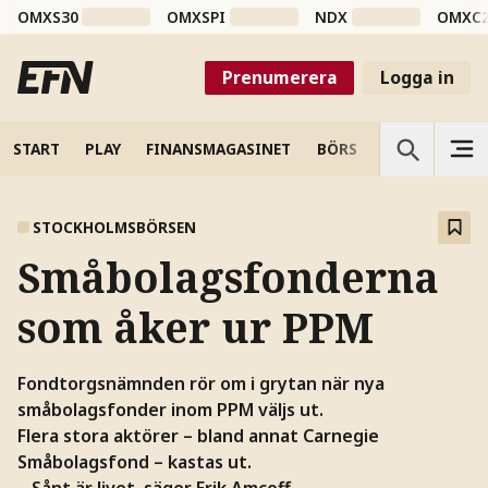
OMXS30
OMXSPI
NDX
OMXC
Prenumerera
Logga in
START
PLAY
FINANSMAGASINET
BÖRS
VETENSKAP
STOCKHOLMSBÖRSEN
Småbolagsfonderna
som åker ur PPM
Fondtorgsnämnden rör om i grytan när nya
småbolagsfonder inom PPM väljs ut.
Flera stora aktörer – bland annat Carnegie
Småbolagsfond – kastas ut.
– Sånt är livet, säger Erik Amcoff,