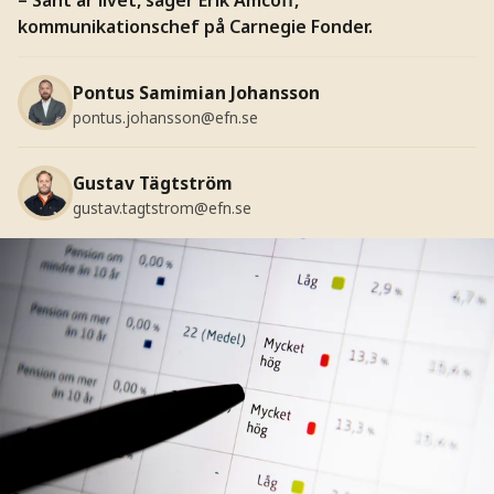
kommunikationschef på Carnegie Fonder.
Pontus Samimian Johansson
pontus.johansson@efn.se
Gustav Tägtström
gustav.tagtstrom@efn.se