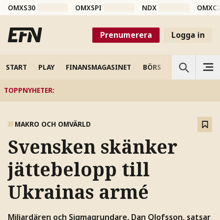
OMXS30
OMXSPI
NDX
OMXC
Prenumerera
Logga in
START
PLAY
FINANSMAGASINET
BÖRS
VETENSKAP
TOPPNYHETER
:
MAKRO OCH OMVÄRLD
Svensken skänker
jättebelopp till
Ukrainas armé
Miljardären och Sigmagrundare, Dan Olofsson, satsar