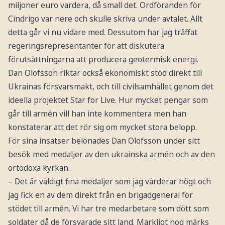
miljoner euro vardera, då small det. Ordföranden för
Cindrigo var nere och skulle skriva under avtalet. Allt
detta går vi nu vidare med. Dessutom har jag träffat
regeringsrepresentanter för att diskutera
förutsättningarna att producera geotermisk energi.
Dan Olofsson riktar också ekonomiskt stöd direkt till
Ukrainas försvarsmakt, och till civilsamhället genom det
ideella projektet Star for Live. Hur mycket pengar som
går till armén vill han inte kommentera men han
konstaterar att det rör sig om mycket stora belopp.
För sina insatser belönades Dan Olofsson under sitt
besök med medaljer av den ukrainska armén och av den
ortodoxa kyrkan.
– Det är väldigt fina medaljer som jag värderar högt och
jag fick en av dem direkt från en brigadgeneral för
stödet till armén. Vi har tre medarbetare som dött som
soldater då de försvarade sitt land. Märkligt nog märks