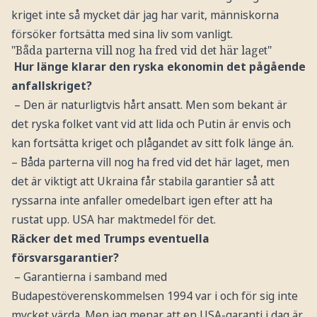
kriget inte så mycket där jag har varit, människorna
försöker fortsätta med sina liv som vanligt.
"Båda parterna vill nog ha fred vid det här laget"
Hur länge klarar den ryska ekonomin det pågående
anfallskriget?
– Den är naturligtvis hårt ansatt. Men som bekant är
det ryska folket vant vid att lida och Putin är envis och
kan fortsätta kriget och plågandet av sitt folk länge än.
– Båda parterna vill nog ha fred vid det här laget, men
det är viktigt att Ukraina får stabila garantier så att
ryssarna inte anfaller omedelbart igen efter att ha
rustat upp. USA har maktmedel för det.
Räcker det med Trumps eventuella
försvarsgarantier?
– Garantierna i samband med
Budapestöverenskommelsen 1994 var i och för sig inte
mycket värda. Men jag menar att en USA-garanti i dag är