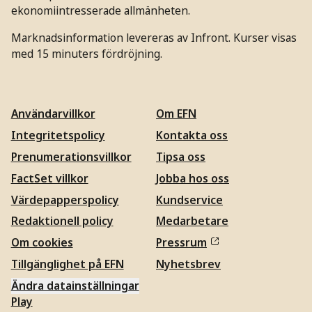
ekonomiintresserade allmänheten.
Marknadsinformation levereras av Infront. Kurser visas
med 15 minuters fördröjning.
Användarvillkor
Om EFN
Integritetspolicy
Kontakta oss
Prenumerationsvillkor
Tipsa oss
FactSet villkor
Jobba hos oss
Värdepapperspolicy
Kundservice
Redaktionell policy
Medarbetare
Om cookies
Pressrum
Tillgänglighet på EFN
Nyhetsbrev
Ändra datainställningar
Play