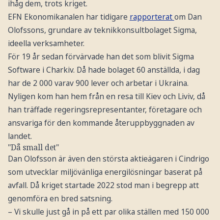
ihåg dem, trots kriget.
EFN Ekonomikanalen har tidigare
rapporterat
om Dan
Olofssons, grundare av teknikkonsultbolaget Sigma,
ideella verksamheter.
För 19 år sedan förvärvade han det som blivit Sigma
Software i Charkiv. Då hade bolaget 60 anställda, i dag
har de 2 000 varav 900 lever och arbetar i Ukraina.
Nyligen kom han hem från en resa till Kiev och Liviv, då
han träffade regeringsrepresentanter, företagare och
ansvariga för den kommande återuppbyggnaden av
landet.
"Då small det"
Dan Olofsson är även den största aktieägaren i Cindrigo
som utvecklar miljövänliga energilösningar baserat på
avfall. Då kriget startade 2022 stod man i begrepp att
genomföra en bred satsning.
– Vi skulle just gå in på ett par olika ställen med 150 000