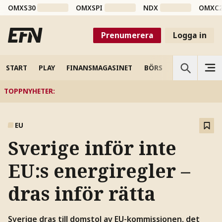
OMXS30
OMXSPI
NDX
OMXC
Prenumerera
Logga in
START
PLAY
FINANSMAGASINET
BÖRS
VETENSKAP
TOPPNYHETER
:
EU
Sverige inför inte
EU:s energiregler –
dras inför rätta
Sverige dras till domstol av EU-kommissionen, det