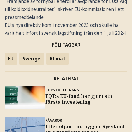
”Främjande av förnybar energi är avgörande för EU:s väg
till koldioxidneutralitet”, skriver EU-kommissionen i ett
pressmeddelande.
EU:s nya direktiv kom i november 2023 och skulle ha
varit helt infört i svensk lagstiftning från den 1 juli 2024.
FÖLJ TAGGAR
EU
Sverige
Klimat
RELATERAT
BÖRS OCH FINANS
EQT:s EU-fond har gjort sin
första investering
RÅVAROR
Efter oljan – nu bygger Ryssland