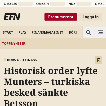
OMXS30
OMXSPI
NDX
OMXC
Prenumerera
Logga in
START
PLAY
FINANSMAGASINET
BÖRS
VETENSKAP
TOPPNYHETER
:
BÖRS OCH FINANS
Historisk order lyfte
Munters – turkiska
besked sänkte
Betsson