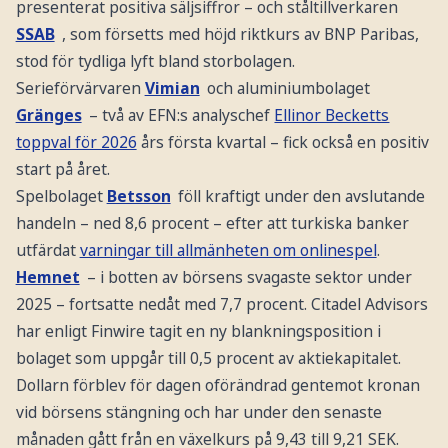
presenterat positiva säljsiffror – och ståltillverkaren
SSAB
, som försetts med höjd riktkurs av BNP Paribas,
stod för tydliga lyft bland storbolagen.
Serieförvärvaren
Vimian
och aluminiumbolaget
Gränges
– två av EFN:s analyschef
Ellinor Becketts
toppval för 2026
års första kvartal – fick också en positiv
start på året.
Spelbolaget
Betsson
föll kraftigt under den avslutande
handeln – ned 8,6 procent – efter att turkiska banker
utfärdat
varningar till allmänheten om onlinespel
.
Hemnet
– i botten av börsens svagaste sektor under
2025 – fortsatte nedåt med 7,7 procent. Citadel Advisors
har enligt Finwire tagit en ny blankningsposition i
bolaget som uppgår till 0,5 procent av aktiekapitalet.
Dollarn förblev för dagen oförändrad gentemot kronan
vid börsens stängning och har under den senaste
månaden gått från en växelkurs på 9,43 till 9,21 SEK.