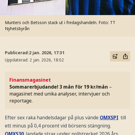
Munters och Betsson stack ut i fredagshandeln.
Foto: TT
Nyhetsbyrån
Publicerad:
2 jan. 2026, 17:31
Uppdaterad:
2 jan. 2026, 18:02
Finansmagasinet
Sommarerbjudande! 3 mån för 19 kr/mån
–
magasinet med unika analyser, intervjuer och
reportage.
Efter sex raka handelsdagar på plus vände
OMXSPI
till
ett minus på 0,4 procent vid börsens stängning.
OMXS30
landade strax under nollstrecket 2026 års