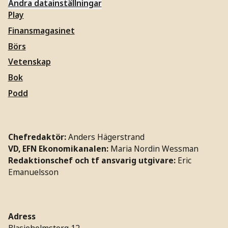
Ändra datainställningar
Play
Finansmagasinet
Börs
Vetenskap
Bok
Podd
Chefredaktör:
Anders Hägerstrand
VD, EFN Ekonomikanalen:
Maria Nordin Wessman
Redaktionschef och tf ansvarig utgivare:
Eric
Emanuelsson
Adress
Blasieholmstorg 12