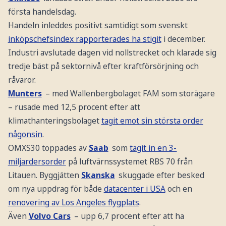
första handelsdag.
Handeln inleddes positivt samtidigt som svenskt
inköpschefsindex rapporterades ha stigit
i december.
Industri avslutade dagen vid nollstrecket och klarade sig
tredje bäst på sektornivå efter kraftförsörjning och
råvaror.
Munters
– med Wallenbergbolaget FAM som storägare
– rusade med 12,5 procent efter att
klimathanteringsbolaget
tagit emot sin största order
någonsin
.
OMXS30 toppades av
Saab
som
tagit in en 3-
miljardersorder
på luftvärnssystemet RBS 70 från
Litauen. Byggjätten
Skanska
skuggade efter besked
om nya uppdrag för både
datacenter i USA
och en
renovering av Los Angeles flygplats
.
Även
Volvo Cars
– upp 6,7 procent efter att ha