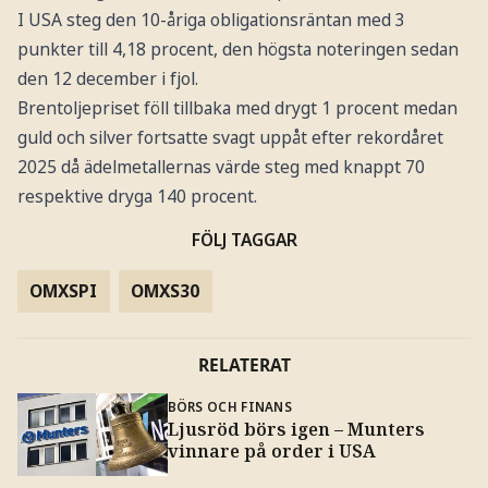
I USA steg den 10-åriga obligationsräntan med 3
punkter till 4,18 procent, den högsta noteringen sedan
den 12 december i fjol.
Brentoljepriset föll tillbaka med drygt 1 procent medan
guld och silver fortsatte svagt uppåt efter rekordåret
2025 då ädelmetallernas värde steg med knappt 70
respektive dryga 140 procent.
FÖLJ TAGGAR
OMXSPI
OMXS30
RELATERAT
BÖRS OCH FINANS
Ljusröd börs igen – Munters
vinnare på order i USA