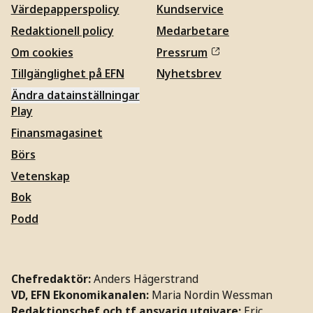
Värdepapperspolicy
Kundservice
Redaktionell policy
Medarbetare
Om cookies
Pressrum
Tillgänglighet på EFN
Nyhetsbrev
Ändra datainställningar
Play
Finansmagasinet
Börs
Vetenskap
Bok
Podd
Chefredaktör:
Anders Hägerstrand
VD, EFN Ekonomikanalen:
Maria Nordin Wessman
Redaktionschef och tf ansvarig utgivare:
Eric