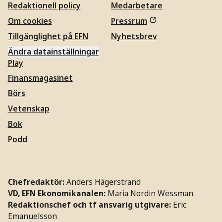
Redaktionell policy
Medarbetare
Om cookies
Pressrum
Tillgänglighet på EFN
Nyhetsbrev
Ändra datainställningar
Play
Finansmagasinet
Börs
Vetenskap
Bok
Podd
Chefredaktör:
Anders Hägerstrand
VD, EFN Ekonomikanalen:
Maria Nordin Wessman
Redaktionschef och tf ansvarig utgivare:
Eric
Emanuelsson