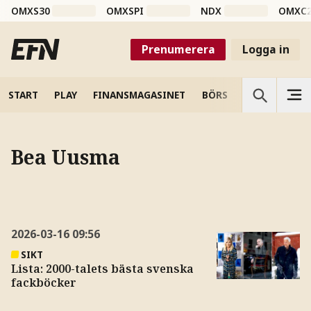
OMXS30
OMXSPI
NDX
OMXC
Prenumerera
Logga in
START
PLAY
FINANSMAGASINET
BÖRS
VETENSKAP
Bea Uusma
2026-03-16
09:56
SIKT
Lista: 2000-talets bästa svenska
fackböcker