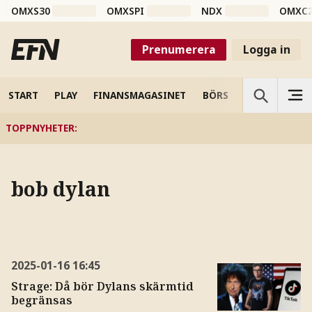
OMXS30
OMXSPI
NDX
OMXC
Prenumerera
Logga in
START
PLAY
FINANSMAGASINET
BÖRS
VETENSKAP
TOPPNYHETER
:
bob dylan
2025-01-16
16:45
Strage: Då bör Dylans skärmtid
begränsas