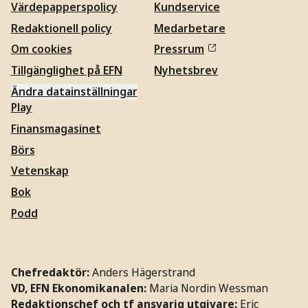
Värdepapperspolicy
Kundservice
Redaktionell policy
Medarbetare
Om cookies
Pressrum
Tillgänglighet på EFN
Nyhetsbrev
Ändra datainställningar
Play
Finansmagasinet
Börs
Vetenskap
Bok
Podd
Chefredaktör:
Anders Hägerstrand
VD, EFN Ekonomikanalen:
Maria Nordin Wessman
Redaktionschef och tf ansvarig utgivare:
Eric