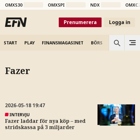
OMXS30
OMXSPI
NDX
OMXC
Prenumerera
Logga in
START
PLAY
FINANSMAGASINET
BÖRS
VETENSKAP
Fazer
2026-05-18
19:47
INTERVJU
Fazer laddar för nya köp – med
stridskassa på 3 miljarder