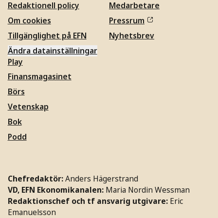
Redaktionell policy
Medarbetare
Om cookies
Pressrum
Tillgänglighet på EFN
Nyhetsbrev
Ändra datainställningar
Play
Finansmagasinet
Börs
Vetenskap
Bok
Podd
Chefredaktör:
Anders Hägerstrand
VD, EFN Ekonomikanalen:
Maria Nordin Wessman
Redaktionschef och tf ansvarig utgivare:
Eric
Emanuelsson