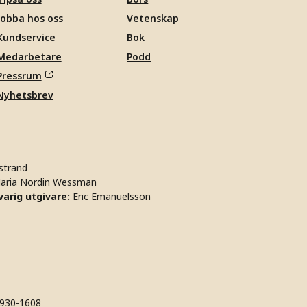
Jobba hos oss
Vetenskap
Kundservice
Bok
Medarbetare
Podd
Pressrum
Nyhetsbrev
strand
aria Nordin Wessman
arig utgivare:
Eric Emanuelsson
930-1608