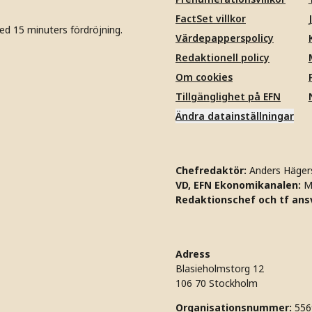
FactSet villkor
ed 15 minuters fördröjning.
Värdepapperspolicy
Redaktionell policy
Om cookies
Tillgänglighet på EFN
Ändra datainställningar
Chefredaktör:
Anders Häger
VD, EFN Ekonomikanalen:
M
Redaktionschef och tf ansv
Adress
Blasieholmstorg 12
106 70 Stockholm
Organisationsnummer:
556