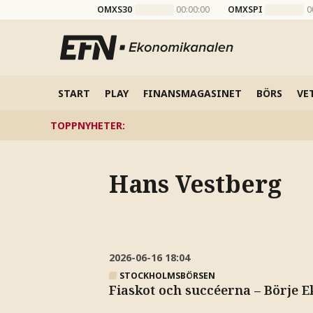
OMXS30
00:00:00
OMXSPI
0
START
PLAY
FINANSMAGASINET
BÖRS
VE
TOPPNYHETER
:
Hans Vestberg
2026-06-16
18:04
STOCKHOLMSBÖRSEN
Fiaskot och succéerna – Börje E