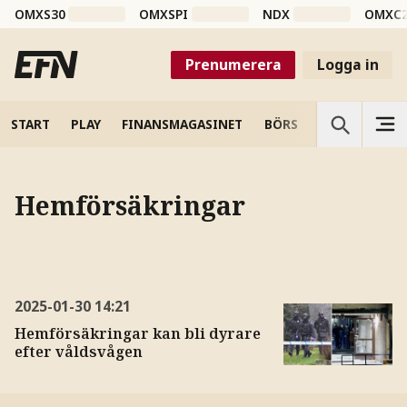
OMXS30
OMXSPI
NDX
OMXC
Prenumerera
Logga in
START
PLAY
FINANSMAGASINET
BÖRS
VETENSKAP
Hemförsäkringar
2025-01-30
14:21
Hemförsäkringar kan bli dyrare
efter våldsvågen