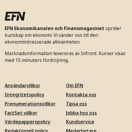
EFN Ekonomikanalen och Finansmagasinet
sprider
kunskap om ekonomi. Vi vänder oss till den
ekonomiintresserade allmänheten.
Marknadsinformation levereras av Infront. Kurser visas
med 15 minuters fördröjning.
Användarvillkor
Om EFN
Integritetspolicy
Kontakta oss
Prenumerationsvillkor
Tipsa oss
FactSet villkor
Jobba hos oss
Värdepapperspolicy
Kundservice
Redaktionell policy
Medarbetare