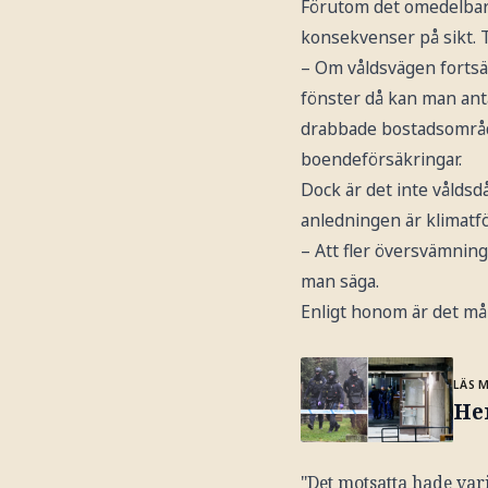
Förutom det omedelbar
konsekvenser på sikt. T
– Om våldsvägen fortsä
fönster då kan man ant
drabbade bostadsområd
boendeförsäkringar.
Dock är det inte våldsd
anledningen är klimatfö
– Att fler översvämning
man säga.
Enligt honom är det mån
LÄS 
He
"Det motsatta hade var