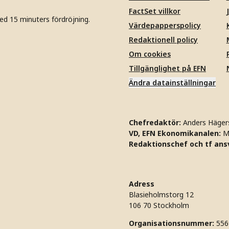
FactSet villkor
ed 15 minuters fördröjning.
Värdepapperspolicy
Redaktionell policy
Om cookies
Tillgänglighet på EFN
Ändra datainställningar
Chefredaktör:
Anders Häger
VD, EFN Ekonomikanalen:
M
Redaktionschef och tf ansv
Adress
Blasieholmstorg 12
106 70 Stockholm
Organisationsnummer:
556