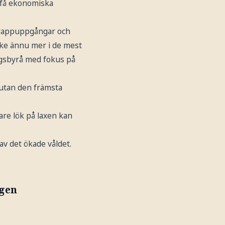
 få ekonomiska
 trappuppgångar och
ske ännu mer i de mest
ngsbyrå med fokus på
 utan den främsta
are lök på laxen kan
av det ökade våldet.
ågen