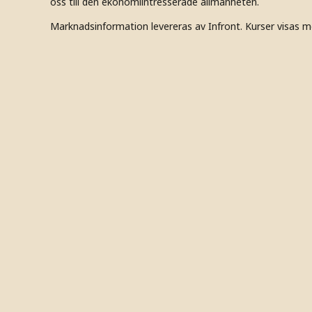
oss till den ekonomiintresserade allmänheten.
Marknadsinformation levereras av Infront. Kurser visas m