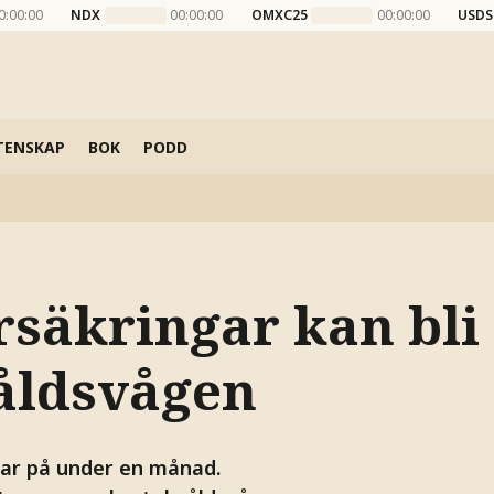
0:00:00
NDX
00:00:00
OMXC25
00:00:00
USDS
TENSKAP
BOK
PODD
säkringar kan bli
våldsvågen
ar på under en månad.