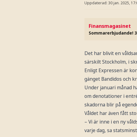
Uppdaterad:
30 jan. 2025, 17:
Finansmagasinet
Sommarerbjudande! 3
Det har blivit en vålds
särskilt Stockholm, i sk
Enligt Expressen är kon
gänget Bandidos och kr
Under januari månad ha
om denotationer i entré
skadorna blir på egen
Våldet har även fått st
– Vi är inne i en ny vå
varje dag, sa statsmins