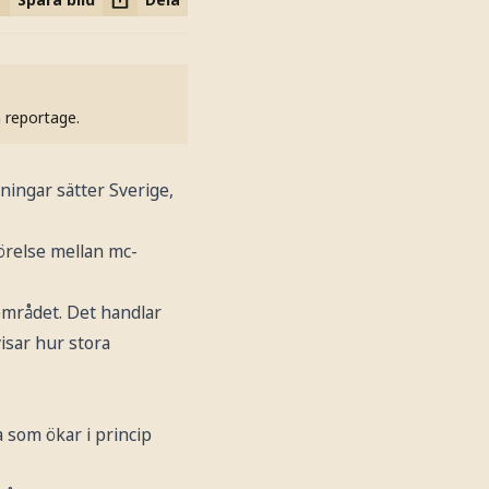
h reportage.
gningar sätter Sverige,
görelse mellan mc-
området. Det handlar
isar hur stora
a som ökar i princip