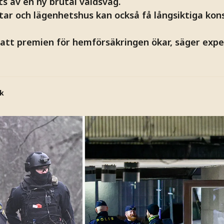
s av en ny brutal våldsvåg.
tar och lägenhetshus kan också få långsiktiga kons
att premien för hemförsäkringen ökar, säger expe
k