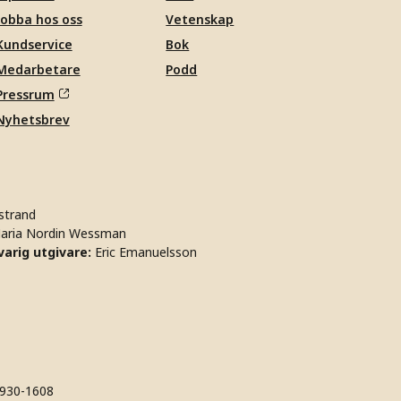
Jobba hos oss
Vetenskap
Kundservice
Bok
Medarbetare
Podd
Pressrum
Nyhetsbrev
strand
aria Nordin Wessman
arig utgivare:
Eric Emanuelsson
930-1608