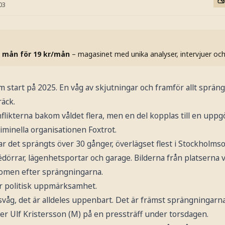
03
 mån för 19 kr/mån
– magasinet med unika analyser, intervjuer oc
am start på 2025. En våg av skjutningar och framför allt sprän
räck.
flikterna bakom våldet flera, men en del kopplas till en upp
iminella organisationen Foxtrot.
r det sprängts över 30 gånger, överlägset flest i Stockholms
dörrar, lägenhetsportar och garage. Bilderna från platserna v
domen efter sprängningarna.
or politisk uppmärksamhet.
ldsvåg, det är alldeles uppenbart. Det är främst sprängningarn
ter Ulf Kristersson (M) på en pressträff under torsdagen.