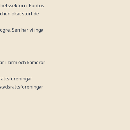
rhetssektorn. Pontus
schen ökat stort de
gre. Sen har vi inga
ar i larm och kameror
srättsföreningar
ostadsrättsföreningar