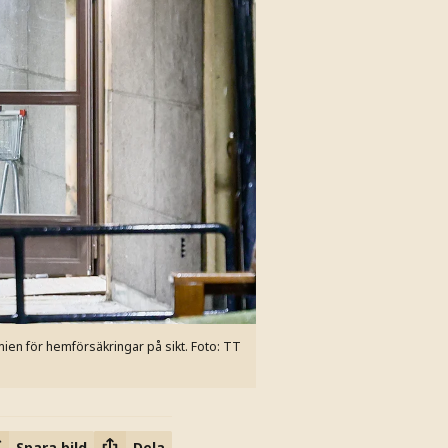
mien för hemförsäkringar på sikt.
Foto: TT
Spara bild
Dela