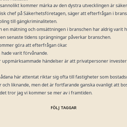
sannolikt kommer märka av den dystra utvecklingen är säke
isk chef på Säkerhetsföretagen, säger att efterfrågan i bran
ing till gängkriminaliteten.
 en mätning och omsättningen i branschen har aldrig varit hö
 den senaste tidens sprängningar påverkar branschen.
ommer göra att efterfrågan ökar.
 hade varit förvånande.
är uppmärksammade händelser är att privatpersoner invester
sådana här attentat riktar sig ofta till fastigheter som bostad
r och liknande, men det är fortfarande ganska ovanligt att b
 det tror jag vi kommer se mer av i framtiden.
FÖLJ TAGGAR