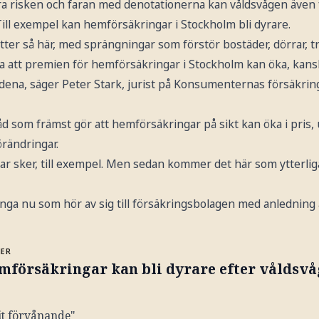
a risken och faran med denotationerna kan våldsvågen även
ill exempel kan hemförsäkringar i Stockholm bli dyrare.
tter så här, med sprängningar som förstör bostäder, dörrar,
a att premien för hemförsäkringar i Stockholm kan öka, kan
ena, säger Peter Stark, jurist på Konsumenternas försäkri
åd som främst gör att hemförsäkringar på sikt kan öka i pris,
rändringar.
ar sker, till exempel. Men sedan kommer det här som ytterlig
ga nu som hör av sig till försäkringsbolagen med anledning 
MER
mförsäkringar kan bli dyrare efter våldsv
it förvånande"