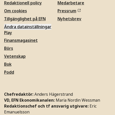
Redaktionell policy
Medarbetare
Om cookies
Pressrum
Tillgänglighet på EFN
Nyhetsbrev
Ändra datainställningar
Play
Finansmagasinet
Börs
Vetenskap
Bok
Podd
Chefredaktör:
Anders Hägerstrand
VD, EFN Ekonomikanalen:
Maria Nordin Wessman
Redaktionschef och tf ansvarig utgivare:
Eric
Emanuelsson