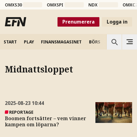
OMXS30
OMXSPI
NDX
OMXC
Prenumerera
Logga in
START
PLAY
FINANSMAGASINET
BÖRS
VETENSKAP
Midnattsloppet
2025-08-23
10:44
REPORTAGE
Boomen fortsätter – vem vinner
kampen om löparna?